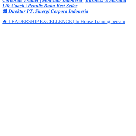
𝑪𝒐𝒓𝒑𝒐𝒓𝒂𝒕𝒆 𝑻𝒓𝒂𝒊𝒏𝒆𝒓 | 𝑴𝒐𝒕𝒊𝒗𝒂𝒕𝒐𝒓 𝑰𝒏𝒅𝒐𝒏𝒆𝒔𝒊𝒂 | 𝑩𝒖𝒔𝒊𝒏𝒆𝒔𝒔 & 𝑺𝒑𝒊𝒓𝒊𝒕𝒖𝒂𝒍
𝑳𝒊𝒇𝒆 𝑪𝒐𝒂𝒄𝒉 | 𝑷𝒆𝒏𝒖𝒍𝒊𝒔 𝑩𝒖𝒌𝒖 𝑩𝒆𝒔𝒕 𝑺𝒆𝒍𝒍𝒆𝒓
🏢 𝑫𝒊𝒓𝒆𝒌𝒕𝒖𝒓 𝑷𝑻. 𝑺𝒊𝒏𝒆𝒓𝒈𝒊 𝑪𝒐𝒓𝒑𝒐𝒓𝒂 𝑰𝒏𝒅𝒐𝒏𝒆𝒔𝒊𝒂
🔥 LEADERSHIP EXCELLENCE | In House Training bersam