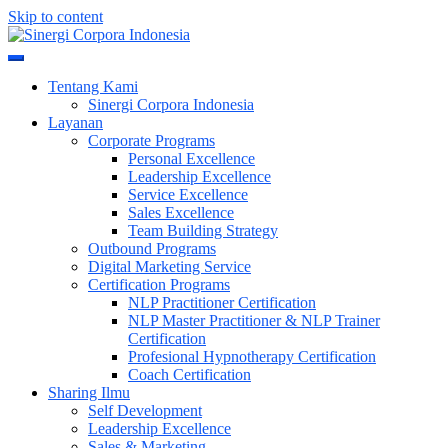
Skip to content
Meningkatkan Kualitas SDM & Bisnis Anda
Sinergi Corpora Indonesia
Tentang Kami
Sinergi Corpora Indonesia
Layanan
Corporate Programs
Personal Excellence
Leadership Excellence
Service Excellence
Sales Excellence
Team Building Strategy
Outbound Programs
Digital Marketing Service
Certification Programs
NLP Practitioner Certification
NLP Master Practitioner & NLP Trainer
Certification
Profesional Hypnotherapy Certification
Coach Certification
Sharing Ilmu
Self Development
Leadership Excellence
Sales & Marketing