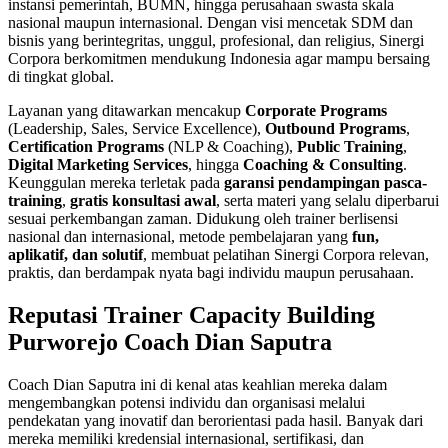
instansi pemerintah, BUMN, hingga perusahaan swasta skala
nasional maupun internasional. Dengan visi mencetak SDM dan
bisnis yang berintegritas, unggul, profesional, dan religius, Sinergi
Corpora berkomitmen mendukung Indonesia agar mampu bersaing
di tingkat global.
Layanan yang ditawarkan mencakup
Corporate Programs
(Leadership, Sales, Service Excellence),
Outbound Programs
,
Certification Programs
(NLP & Coaching),
Public Training
,
Digital Marketing Services
, hingga
Coaching & Consulting
.
Keunggulan mereka terletak pada
garansi pendampingan pasca-
training
,
gratis konsultasi awal
, serta materi yang selalu diperbarui
sesuai perkembangan zaman. Didukung oleh trainer berlisensi
nasional dan internasional, metode pembelajaran yang
fun,
aplikatif, dan solutif
, membuat pelatihan Sinergi Corpora relevan,
praktis, dan berdampak nyata bagi individu maupun perusahaan.
Reputasi Trainer Capacity Building
Purworejo Coach Dian Saputra
Coach Dian Saputra ini di kenal atas keahlian mereka dalam
mengembangkan potensi individu dan organisasi melalui
pendekatan yang inovatif dan berorientasi pada hasil. Banyak dari
mereka memiliki kredensial internasional, sertifikasi, dan