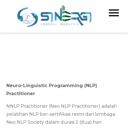
Skip
to
Sinerg
Meningka
content
Kualitas 
Corpo
& Bisnis A
Indone
Neuro-Linguistic Programming (NLP)
Practitioner
NNLP Practitioner (Neo NLP Practitioner) adalah
pelatihan NLP ber-sertifikasi resmi dari lembaga
Neo NLP Society dalam durasi 2 (dua) hari