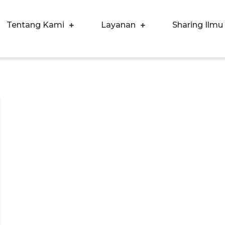
Tentang Kami
Layanan
Sharing Ilmu
ergi Corpora Indonesia
ngkatkan Kualitas SDM & Bisnis Anda