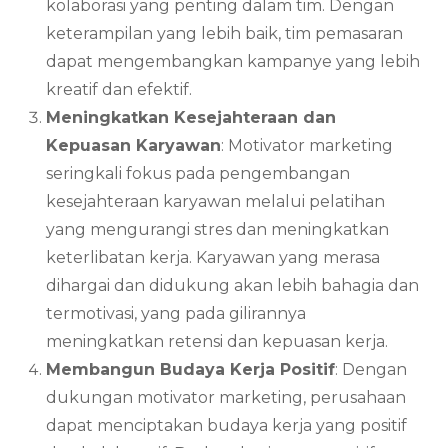
kolaborasi yang penting dalam tim. Dengan
keterampilan yang lebih baik, tim pemasaran
dapat mengembangkan kampanye yang lebih
kreatif dan efektif.
Meningkatkan Kesejahteraan dan
Kepuasan Karyawan
: Motivator marketing
seringkali fokus pada pengembangan
kesejahteraan karyawan melalui pelatihan
yang mengurangi stres dan meningkatkan
keterlibatan kerja. Karyawan yang merasa
dihargai dan didukung akan lebih bahagia dan
termotivasi, yang pada gilirannya
meningkatkan retensi dan kepuasan kerja.
Membangun Budaya Kerja Positif
: Dengan
dukungan motivator marketing, perusahaan
dapat menciptakan budaya kerja yang positif