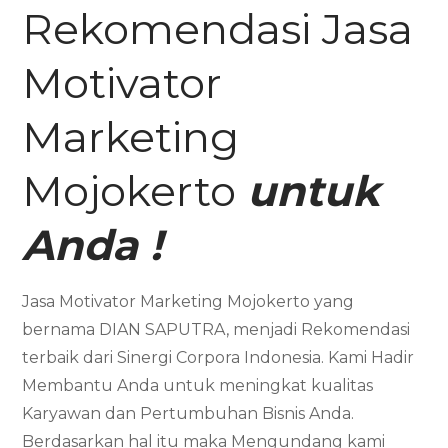
Rekomendasi Jasa
Motivator
Marketing
Mojokerto
untuk
Anda !
Jasa Motivator Marketing Mojokerto yang
bernama DIAN SAPUTRA, menjadi Rekomendasi
terbaik dari Sinergi Corpora Indonesia. Kami Hadir
Membantu Anda untuk meningkat kualitas
Karyawan dan Pertumbuhan Bisnis Anda.
Berdasarkan hal itu maka Mengundang kami