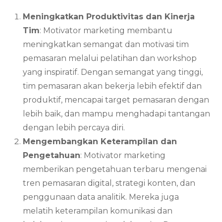
Meningkatkan Produktivitas dan Kinerja
Tim
: Motivator marketing membantu
meningkatkan semangat dan motivasi tim
pemasaran melalui pelatihan dan workshop
yang inspiratif. Dengan semangat yang tinggi,
tim pemasaran akan bekerja lebih efektif dan
produktif, mencapai target pemasaran dengan
lebih baik, dan mampu menghadapi tantangan
dengan lebih percaya diri.
Mengembangkan Keterampilan dan
Pengetahuan
: Motivator marketing
memberikan pengetahuan terbaru mengenai
tren pemasaran digital, strategi konten, dan
penggunaan data analitik. Mereka juga
melatih keterampilan komunikasi dan