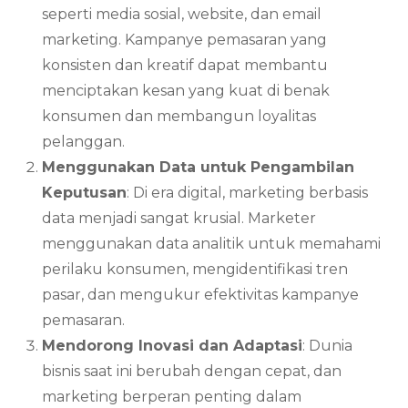
seperti media sosial, website, dan email
marketing. Kampanye pemasaran yang
konsisten dan kreatif dapat membantu
menciptakan kesan yang kuat di benak
konsumen dan membangun loyalitas
pelanggan.
Menggunakan Data untuk Pengambilan
Keputusan
: Di era digital, marketing berbasis
data menjadi sangat krusial. Marketer
menggunakan data analitik untuk memahami
perilaku konsumen, mengidentifikasi tren
pasar, dan mengukur efektivitas kampanye
pemasaran.
Mendorong Inovasi dan Adaptasi
: Dunia
bisnis saat ini berubah dengan cepat, dan
marketing berperan penting dalam