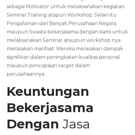
sebagai Motivator untuk melaksanakan kegiatan
Seminar,Training atapun Workshop. Selain itu
Pengalaman dari Banyak Perusahaan Negara
maupun Swasta bekerjasama dengan kami untuk
melaksanakan Seminar ataupun workshop nya
merasakan manfaat. Mereka merasakan dampak
signifikan dalam peningkatan kualitas personal
maupun pencapaian target dalam
perusahaannya.
Keuntungan
Bekerjasama
Dengan
Jasa