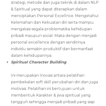
strategi, metode dan juga teknik di dalam NLP
& Spiritual yang dapat diterapkan dalam
menciptakan Personal Excellnce. Mengetahui
Kelemahan dan Kekuatan diri serta mampu
mengatasi segala problematika kehidupan
pribadi maupun social. Maka dengan menjadi
personal excellence dengan sendirinya
individu semakin produktif dan bermanfaat
dalam kehidupannya.
Spiritual Character Building
Ini merupakan Inovasi antara pelatihan
pembekalan soft skill perubahan diri dan juga
motivasi. Pelatihan ini bertujuan untuk
membentuk Karakter & jiwa spiritual yang
tangguh sehingga menjadi pribadi yang siap