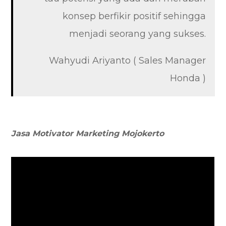
konsep berfikir positif sehingga
menjadi seorang yang sukses.
Wahyudi Ariyanto ( Sales Manager
Honda )
Jasa Motivator Marketing Mojokerto