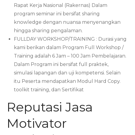
Rapat Kerja Nasional (Rakernas) Dalam
program seminar ini bersifat sharing
knowledge dengan nuansa menyenangkan
hingga sharing pengalaman.
FULLDAY WORKSHOP/TRAINING : Durasi yang
kami berikan dalam Program Full Workshop /
Training adalah 6 Jam – 100 Jam Pembelajaran.
Dalam Program ini bersifat full praktek,
simulasi lapangan dan uji kompetensi. Selain
itu Peserta mendapatkan Modul Hard Copy.
toolkit training, dan Sertifikat
Reputasi Jasa
Motivator