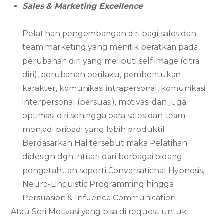
Sales & Marketing Excellence
Pelatihan pengembangan diri bagi sales dan
team marketing yang menitik beratkan pada
perubahan diri yang meliputi self image (citra
diri), perubahan perilaku, pembentukan
karakter, komunikasi intrapersonal, komunikasi
interpersonal (persuasi), motivasi dan juga
optimasi diri sehingga para sales dan team
menjadi pribadi yang lebih produktif.
Berdasarkan Hal tersebut maka Pelatihan
didesign dgn intisari dari berbagai bidang
pengetahuan seperti Conversational Hypnosis,
Neuro-Linguistic Programming hingga
Persuasion & Infuence Communication.
Atau Seri Motivasi yang bisa di request untuk