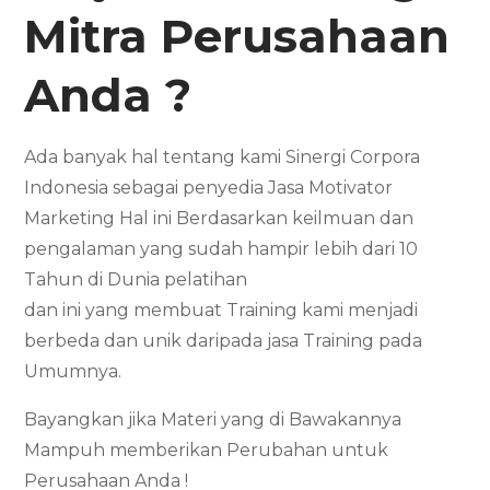
Mitra Perusahaan
Anda ?
Ada banyak hal tentang kami Sinergi Corpora
Indonesia sebagai penyedia Jasa Motivator
Marketing Hal ini Berdasarkan keilmuan dan
pengalaman yang sudah hampir lebih dari 10
Tahun di Dunia pelatihan
dan ini yang membuat Training kami menjadi
berbeda dan unik daripada jasa Training pada
Umumnya.
Bayangkan jika Materi yang di Bawakannya
Mampuh memberikan Perubahan untuk
Perusahaan Anda !