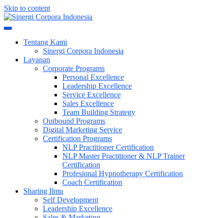
Skip to content
Meningkatkan Kualitas SDM & Bisnis Anda
Sinergi Corpora Indonesia
Tentang Kami
Sinergi Corpora Indonesia
Layanan
Corporate Programs
Personal Excellence
Leadership Excellence
Service Excellence
Sales Excellence
Team Building Strategy
Outbound Programs
Digital Marketing Service
Certification Programs
NLP Practitioner Certification
NLP Master Practitioner & NLP Trainer
Certification
Profesional Hypnotherapy Certification
Coach Certification
Sharing Ilmu
Self Development
Leadership Excellence
Sales & Marketing