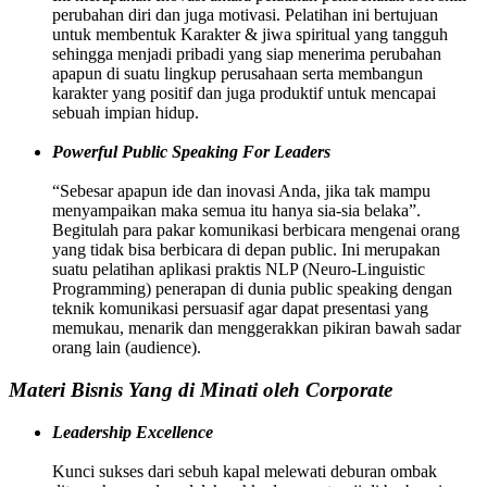
perubahan diri dan juga motivasi. Pelatihan ini bertujuan
untuk membentuk Karakter & jiwa spiritual yang tangguh
sehingga menjadi pribadi yang siap menerima perubahan
apapun di suatu lingkup perusahaan serta membangun
karakter yang positif dan juga produktif untuk mencapai
sebuah impian hidup.
Powerful Public Speaking For Leaders
“Sebesar apapun ide dan inovasi Anda, jika tak mampu
menyampaikan maka semua itu hanya sia-sia belaka”.
Begitulah para pakar komunikasi berbicara mengenai orang
yang tidak bisa berbicara di depan public. Ini merupakan
suatu pelatihan aplikasi praktis NLP (Neuro-Linguistic
Programming) penerapan di dunia public speaking dengan
teknik komunikasi persuasif agar dapat presentasi yang
memukau, menarik dan menggerakkan pikiran bawah sadar
orang lain (audience).
Materi Bisnis Yang di Minati oleh Corporate
Leadership Excellence
Kunci sukses dari sebuh kapal melewati deburan ombak