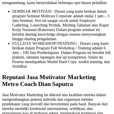
menguundang, kami menyediakan beberapa opsi durasi pelatihan
SEMINAR MOTIVASI : Durasi yang kami berikan dalam
program Seminar Motivasi Corporate adalah mulai 1 jam – 3
Jam Seminar. Sesi ini sangat cocok untuk Employee
Gathering, Launching Produk, Meeting Tahunan atau Rapat
Kerja Nasional (Rakernas) Dalam program seminar ini
bersifat sharing knowledge dengan nuansa menyenangkan
hingga sharing pengalaman.
FULLDAY WORKSHOP/TRAINING : Durasi yang kami
berikan dalam Program Full Workshop / Training adalah 6
Jam – 100 Jam Pembelajaran. Dalam Program ini bersifat full
praktek, simulasi lapangan dan uji kompetensi. Selain itu
Peserta mendapatkan Modul Hard Copy. toolkit training, dan
Sertifikat
Reputasi Jasa Motivator Marketing
Metro Coach Dian Saputra
Jasa Motivator Marketing ini dikenal atas keahlian mereka dalam
mengembangkan potensi individu dan organisasi melalui
pendekatan yang inovatif dan berorientasi pada hasil. Banyak dari
mereka memiliki kredensial internasional, sertifikasi, dan
pengalaman luas di berbagai sektor, memperkuat legitimasi dan