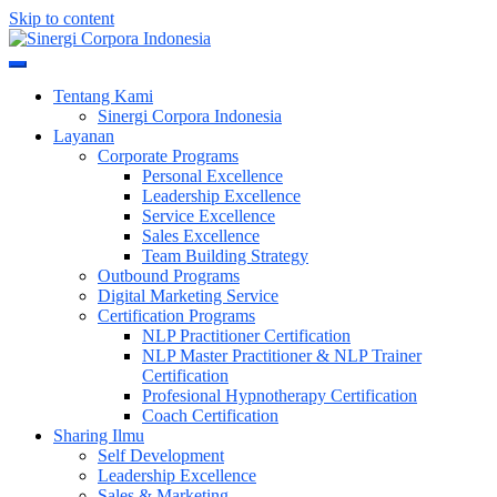
Skip to content
Meningkatkan Kualitas SDM & Bisnis Anda
Sinergi Corpora Indonesia
Tentang Kami
Sinergi Corpora Indonesia
Layanan
Corporate Programs
Personal Excellence
Leadership Excellence
Service Excellence
Sales Excellence
Team Building Strategy
Outbound Programs
Digital Marketing Service
Certification Programs
NLP Practitioner Certification
NLP Master Practitioner & NLP Trainer
Certification
Profesional Hypnotherapy Certification
Coach Certification
Sharing Ilmu
Self Development
Leadership Excellence
Sales & Marketing