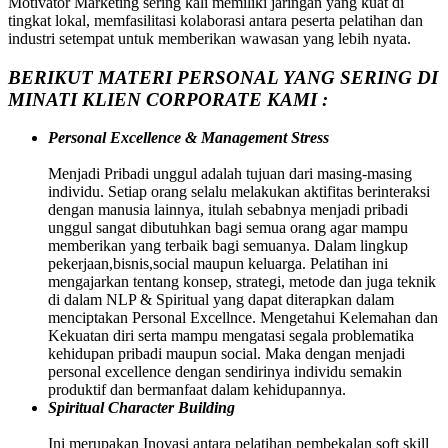
Motivator Marketing sering kali memiliki jaringan yang kuat di
tingkat lokal, memfasilitasi kolaborasi antara peserta pelatihan dan
industri setempat untuk memberikan wawasan yang lebih nyata.
BERIKUT MATERI PERSONAL YANG SERING DI
MINATI KLIEN CORPORATE KAMI :
Personal Excellence & Management Stress
Menjadi Pribadi unggul adalah tujuan dari masing-masing
individu. Setiap orang selalu melakukan aktifitas berinteraksi
dengan manusia lainnya, itulah sebabnya menjadi pribadi
unggul sangat dibutuhkan bagi semua orang agar mampu
memberikan yang terbaik bagi semuanya. Dalam lingkup
pekerjaan,bisnis,social maupun keluarga. Pelatihan ini
mengajarkan tentang konsep, strategi, metode dan juga teknik
di dalam NLP & Spiritual yang dapat diterapkan dalam
menciptakan Personal Excellnce. Mengetahui Kelemahan dan
Kekuatan diri serta mampu mengatasi segala problematika
kehidupan pribadi maupun social. Maka dengan menjadi
personal excellence dengan sendirinya individu semakin
produktif dan bermanfaat dalam kehidupannya.
Spiritual Character Building
Ini merupakan Inovasi antara pelatihan pembekalan soft skill