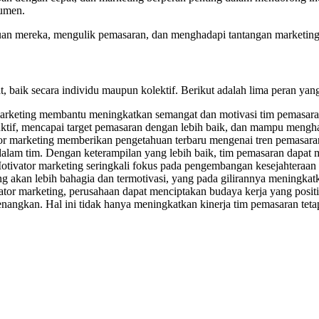
sumen.
an mereka, mengulik pemasaran, dan menghadapi tantangan marketing y
 baik secara individu maupun kolektif. Berikut adalah lima peran yan
marketing membantu meningkatkan semangat dan motivasi tim pemasaran
duktif, mencapai target pemasaran dengan lebih baik, dan mampu mengha
or marketing memberikan pengetahuan terbaru mengenai tren pemasaran d
dalam tim. Dengan keterampilan yang lebih baik, tim pemasaran dapat
Motivator marketing seringkali fokus pada pengembangan kesejahteraan
g akan lebih bahagia dan termotivasi, yang pada gilirannya meningkatk
or marketing, perusahaan dapat menciptakan budaya kerja yang positif
enangkan. Hal ini tidak hanya meningkatkan kinerja tim pemasaran te