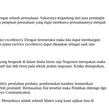
dengan sebuah perusahaan. Suksesnya tergantung dari para pemimpin
ara pimpinan perusahaan yang ingin membawa perusahaannya menjadi
vice excellence). Dengan berinteraksi maka kita dapat membangun
ima (service excellence) dapat dikatakan sebagai saah satu
yang bergerak di dalam dunia bisnis saja Negosiasi merupakan usaha
 dan titik berat pada teknik praktis negosiasi. Ketika disimpulkan,
 diri), perubahan perilaku, pembentukan karakter, komunikasi
 lebih produktif. Berdasarkan Hal tersebut maka Pelatihan didesign dgn
uence Communication.
Menariknya adalah seluruh Materi yang kami sajikan bisa di