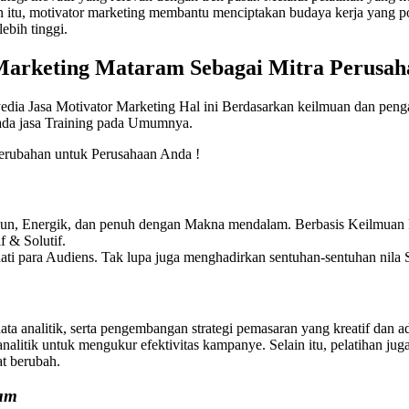
in itu, motivator marketing membantu menciptakan budaya kerja yang p
ebih tinggi.
 Marketing Mataram
Sebagai Mitra Perusah
edia Jasa Motivator Marketing Hal ini Berdasarkan keilmuan dan peng
pada jasa Training pada Umumnya.
rubahan untuk Perusahaan Anda !
Fun, Energik, dan penuh dengan Makna mendalam. Berbasis Keilmuan P
 & Solutif.
ti para Audiens. Tak lupa juga menghadirkan sentuhan-sentuhan nila S
data analitik, serta pengembangan strategi pemasaran yang kreatif dan
analitik untuk mengukur efektivitas kampanye. Selain itu, pelatihan j
at berubah.
ram