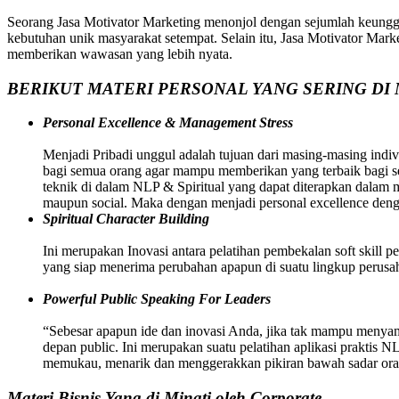
Seorang Jasa Motivator Marketing menonjol dengan sejumlah keungg
kebutuhan unik masyarakat setempat. Selain itu, Jasa Motivator Marketi
memberikan wawasan yang lebih nyata.
BERIKUT MATERI PERSONAL YANG SERING DI 
Personal Excellence & Management Stress
Menjadi Pribadi unggul adalah tujuan dari masing-masing indivi
bagi semua orang agar mampu memberikan yang terbaik bagi sem
teknik di dalam NLP & Spiritual yang dapat diterapkan dalam
maupun social. Maka dengan menjadi personal excellence deng
Spiritual Character Building
Ini merupakan Inovasi antara pelatihan pembekalan soft skill p
yang siap menerima perubahan apapun di suatu lingkup perusah
Powerful Public Speaking For Leaders
“Sebesar apapun ide dan inovasi Anda, jika tak mampu menyamp
depan public. Ini merupakan suatu pelatihan aplikasi praktis 
memukau, menarik dan menggerakkan pikiran bawah sadar oran
Materi Bisnis Yang di Minati oleh Corporate