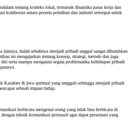
lam tentang konteks lokal, termasuk dinamika pasar kerja dan
asi kolaborasi antara peserta pelatihan dan industri setempat untuk
ia lainnya, itulah sebabnya menjadi pribadi unggul sangat dibutuhkan
han ini mengajarkan tentang konsep, strategi, metode dan juga
diri serta mampu mengatasi segala problematika kehidupan pribadi
upannya.
uk Karakter & jiwa spiritual yang tangguh sehingga menjadi pribadi
mencapai sebuah impian hidup.
unikasi berbicara mengenai orang yang tidak bisa berbicara di
 dengan teknik komunikasi persuasif agar dapat presentasi yang