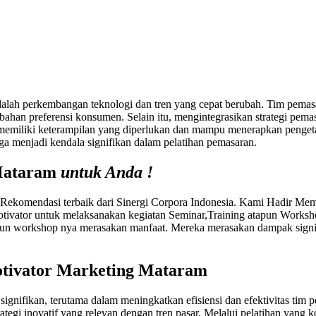
alah perkembangan teknologi dan tren yang cepat berubah. Tim pemasara
rubahan preferensi konsumen. Selain itu, mengintegrasikan strategi pema
 memiliki keterampilan yang diperlukan dan mampu menerapkan pengeta
ga menjadi kendala signifikan dalam pelatihan pemasaran.
 Mataram
untuk Anda !
komendasi terbaik dari Sinergi Corpora Indonesia. Kami Hadir Me
tivator untuk melaksanakan kegiatan Seminar,Training atapun Works
n workshop nya merasakan manfaat. Mereka merasakan dampak signifi
otivator Marketing Mataram
nifikan, terutama dalam meningkatkan efisiensi dan efektivitas tim p
rategi inovatif yang relevan dengan tren pasar. Melalui pelatihan ya