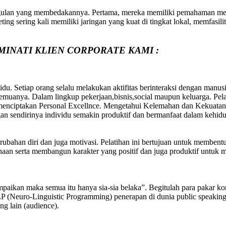
ulan yang membedakannya. Pertama, mereka memiliki pemahaman menda
ng sering kali memiliki jaringan yang kuat di tingkat lokal, memfasilit
MINATI KLIEN CORPORATE KAMI :
du. Setiap orang selalu melakukan aktifitas berinteraksi dengan manus
uanya. Dalam lingkup pekerjaan,bisnis,social maupun keluarga. Pelati
 menciptakan Personal Excellnce. Mengetahui Kelemahan dan Kekuatan 
an sendirinya individu semakin produktif dan bermanfaat dalam kehid
erubahan diri dan juga motivasi. Pelatihan ini bertujuan untuk membent
aan serta membangun karakter yang positif dan juga produktif untuk 
aikan maka semua itu hanya sia-sia belaka”. Begitulah para pakar kom
NLP (Neuro-Linguistic Programming) penerapan di dunia public speaking
g lain (audience).