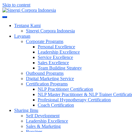
Skip to content
Meningkatkan Kualitas SDM & Bisnis Anda
Sinergi Corpora Indonesia
Tentang Kami
Sinergi Corpora Indonesia
Layanan
Corporate Programs
Personal Excellence
Leadership Excellence
Service Excellence
Sales Excellence
Team Building Strategy
Outbound Programs
Digital Marketing Service
Certification Programs
NLP Practitioner Certification
NLP Master Practitioner & NLP Trainer Certificat
Profesional Hypnotherapy Certification
Coach Certification
Sharing Ilmu
Self Development
Leadership Excellence
Sales & Marketing
Bussines