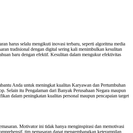
n harus selalu mengikuti inovasi terbaru, seperti algoritma media
saran tradisional dengan digital sering kali menimbulkan kesulitan
huan baru dengan efektif. Kesulitan dalam mengukur efektivitas
mbantu Anda untuk meningkat kualitas Karyawan dan Pertumbuhan
hop. Selain itu Pengalaman dari Banyak Perusahaan Negara maupun
kan dalam peningkatan kualitas personal maupun pencapaian target
emasaran. Motivator ini tidak hanya menginspirasi dan memotivasi
ng komprehensif, tim pemasaran dapat mengembangkan keterampilan