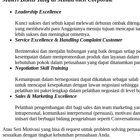
Leadership Excellence
Kunci sukses dari sebuh kapal melewati deburan ombak ditenga
yang membawahi para Anggotanya menuju tujuan mencapai targ
lebih sukses dan meningkat omsetnya.
Service Excellence & Handling Complaint Customer
Berinteraksi dan menjalin hubungan yang baik dengan setiap p
kesempatan dalam mempromosikan produk dan layanan dalam pe
kebutuhan pokok dalam perusahaan yang dapat ditanamkan pa
Negotiation Skill Training
Kemampuan dalam bernegosiasi dapat dikatakan sebagai salah s
untuk mencapai kesepakatan dengan lawan negosiasi sehingga ses
pelatihan ini paket lengkap dalam pelatihan negosiasi di level 
Sales & Marketing Excellence
Pelatihan pengembangan diri bagi sales dan team marketing yang
intrapersonal, komunikasi interpersonal (persuasi), motivasi da
intisari dari berbagai bidang pengetahuan seperti Conversati
Atau Seri Motivasi yang bisa di request untuk problem solving peru
sesuaikan dengan tingkat kebutuhan perusahaan Anda.