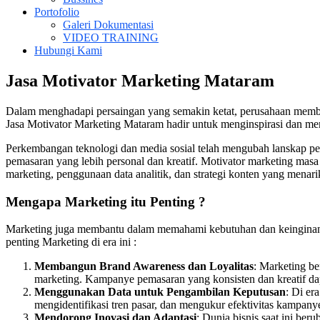
Portofolio
Galeri Dokumentasi
VIDEO TRAINING
Hubungi Kami
Jasa Motivator Marketing Mataram
Dalam menghadapi persaingan yang semakin ketat, perusahaan membutuh
Jasa Motivator Marketing Mataram hadir untuk menginspirasi dan mem
Perkembangan teknologi dan media sosial telah mengubah lanskap pem
pemasaran yang lebih personal dan kreatif. Motivator marketing masa
marketing, penggunaan data analitik, dan strategi konten yang menari
Mengapa Marketing itu Penting ?
Marketing juga membantu dalam memahami kebutuhan dan keinginan 
penting Marketing di era ini :
Membangun Brand Awareness dan Loyalitas
: Marketing be
marketing. Kampanye pemasaran yang konsisten dan kreatif d
Menggunakan Data untuk Pengambilan Keputusan
: Di er
mengidentifikasi tren pasar, dan mengukur efektivitas kampan
Mendorong Inovasi dan Adaptasi
: Dunia bisnis saat ini be