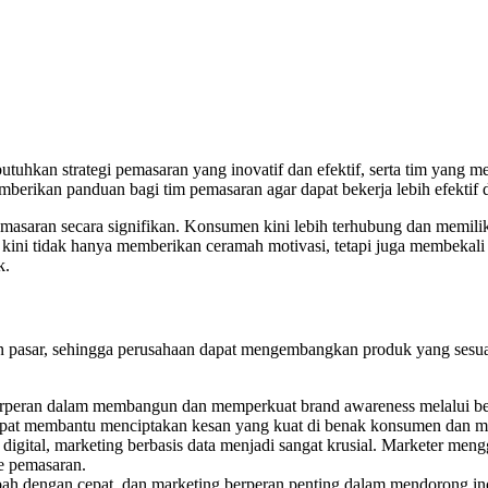
kan strategi pemasaran yang inovatif dan efektif, serta tim yang mem
berikan panduan bagi tim pemasaran agar dapat bekerja lebih efektif d
asaran secara signifikan. Konsumen kini lebih terhubung dan memilik
 kini tidak hanya memberikan ceramah motivasi, tetapi juga membekali 
k.
pasar, sehingga perusahaan dapat mengembangkan produk yang sesuai
rperan dalam membangun dan memperkuat brand awareness melalui berbag
apat membantu menciptakan kesan yang kuat di benak konsumen dan m
a digital, marketing berbasis data menjadi sangat krusial. Marketer m
ye pemasaran.
rubah dengan cepat, dan marketing berperan penting dalam mendorong i