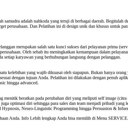
h samudra adalah nahkoda yang teruji di berbagai daerah. Begitulah 
et perusahaan. Dan Pelatihan ini di design unik dan khusus untuk p
elanggan merupakan salah satu kunci sukses dari pelayanan prima (ser
rusahaan. Oleh sebab itu meningkatkan kemampuan dalam pelayanan pr
da setiap karyawan yang berhubungan langsung dengan pelanggan.
atu kelebihan yang wajib dikuasai oleh siapapun. Bukan hanya orang 
uai dengan tujuan Anda. Pelatihan ini dilakukan dengan penuh aplikatif
basic hingga advanced.
 menitik beratkan pada perubahan diri yang meliputi self image (citra
n juga optimasi diri sehingga para sales dan team menjadi pribadi yang
onal Hypnosis, Neuro-Linguistic Programming hingga Persuasion & Inf
sahaan Anda. Info Lebih lengkap Anda bisa memilih di Menu SERVICE. 