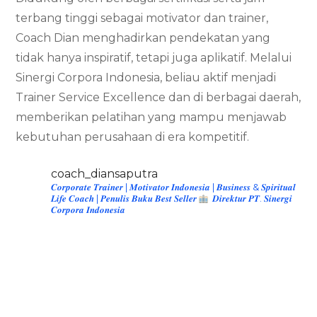
terbang tinggi sebagai motivator dan trainer,
Coach Dian menghadirkan pendekatan yang
tidak hanya inspiratif, tetapi juga aplikatif. Melalui
Sinergi Corpora Indonesia, beliau aktif menjadi
Trainer Service Excellence dan di berbagai daerah,
memberikan pelatihan yang mampu menjawab
kebutuhan perusahaan di era kompetitif.
coach_diansaputra
𝑪𝒐𝒓𝒑𝒐𝒓𝒂𝒕𝒆 𝑻𝒓𝒂𝒊𝒏𝒆𝒓 | 𝑴𝒐𝒕𝒊𝒗𝒂𝒕𝒐𝒓 𝑰𝒏𝒅𝒐𝒏𝒆𝒔𝒊𝒂 | 𝑩𝒖𝒔𝒊𝒏𝒆𝒔𝒔 & 𝑺𝒑𝒊𝒓𝒊𝒕𝒖𝒂𝒍
𝑳𝒊𝒇𝒆 𝑪𝒐𝒂𝒄𝒉 | 𝑷𝒆𝒏𝒖𝒍𝒊𝒔 𝑩𝒖𝒌𝒖 𝑩𝒆𝒔𝒕 𝑺𝒆𝒍𝒍𝒆𝒓
𝑫𝒊𝒓𝒆𝒌𝒕𝒖𝒓 𝑷𝑻. 𝑺𝒊𝒏𝒆𝒓𝒈𝒊
𝑪𝒐𝒓𝒑𝒐𝒓𝒂 𝑰𝒏𝒅𝒐𝒏𝒆𝒔𝒊𝒂