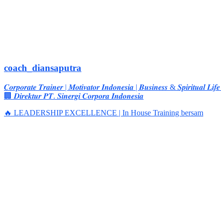
coach_diansaputra
𝑪𝒐𝒓𝒑𝒐𝒓𝒂𝒕𝒆 𝑻𝒓𝒂𝒊𝒏𝒆𝒓 | 𝑴𝒐𝒕𝒊𝒗𝒂𝒕𝒐𝒓 𝑰𝒏𝒅𝒐𝒏𝒆𝒔𝒊𝒂 | 𝑩𝒖𝒔𝒊𝒏𝒆𝒔𝒔 & 𝑺𝒑𝒊𝒓𝒊𝒕𝒖𝒂𝒍 𝑳𝒊𝒇
🏢 𝑫𝒊𝒓𝒆𝒌𝒕𝒖𝒓 𝑷𝑻. 𝑺𝒊𝒏𝒆𝒓𝒈𝒊 𝑪𝒐𝒓𝒑𝒐𝒓𝒂 𝑰𝒏𝒅𝒐𝒏𝒆𝒔𝒊𝒂
🔥 LEADERSHIP EXCELLENCE | In House Training bersam