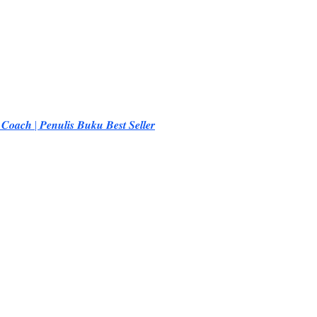
𝒆 𝑪𝒐𝒂𝒄𝒉 | 𝑷𝒆𝒏𝒖𝒍𝒊𝒔 𝑩𝒖𝒌𝒖 𝑩𝒆𝒔𝒕 𝑺𝒆𝒍𝒍𝒆𝒓