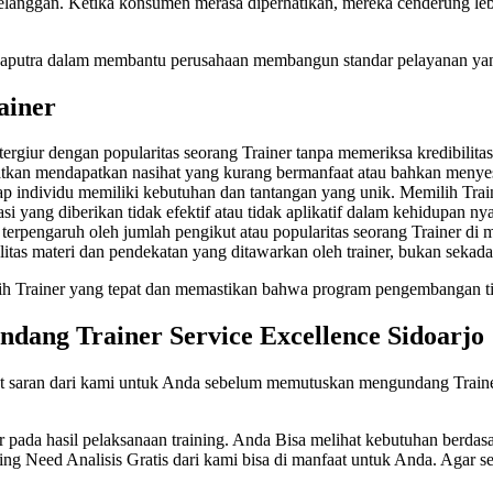
anggan. Ketika konsumen merasa diperhatikan, mereka cenderung lebi
Saputra dalam membantu perusahaan membangun standar pelayanan yang 
ainer
tergiur dengan popularitas seorang Trainer tanpa memeriksa kredibilita
atkan mendapatkan nasihat yang kurang bermanfaat atau bahkan menye
iap individu memiliki kebutuhan dan tantangan yang unik. Memilih Tr
 yang diberikan tidak efektif atau tidak aplikatif dalam kehidupan nya
terpengaruh oleh jumlah pengikut atau popularitas seorang Trainer di me
tas materi dan pendekatan yang ditawarkan oleh trainer, bukan sekada
lih Trainer yang tepat dan memastikan bahwa program pengembangan ti
undang
Trainer Service Excellence Sidoarjo
ut saran dari kami untuk Anda sebelum memutuskan mengundang Traine
ar pada hasil pelaksanaan training. Anda Bisa melihat kebutuhan berda
ining Need Analisis Gratis dari kami bisa di manfaat untuk Anda. Agar