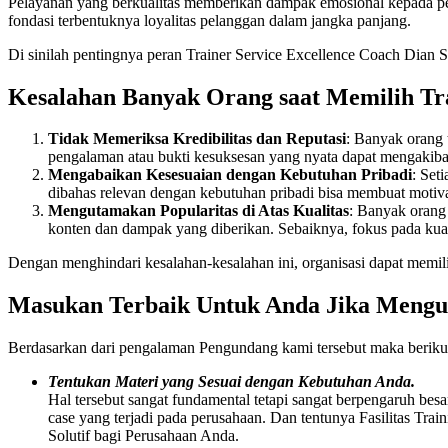
Pelayanan yang berkualitas memberikan dampak emosional kepada pel
fondasi terbentuknya loyalitas pelanggan dalam jangka panjang.
Di sinilah pentingnya peran Trainer Service Excellence Coach Dian 
Kesalahan Banyak Orang saat Memilih Tr
Tidak Memeriksa Kredibilitas dan Reputasi
: Banyak orang 
pengalaman atau bukti kesuksesan yang nyata dapat mengakib
Mengabaikan Kesesuaian dengan Kebutuhan Pribadi
: Set
dibahas relevan dengan kebutuhan pribadi bisa membuat motivasi
Mengutamakan Popularitas di Atas Kualitas
: Banyak orang 
konten dan dampak yang diberikan. Sebaiknya, fokus pada kuali
Dengan menghindari kesalahan-kesalahan ini, organisasi dapat memi
Masukan Terbaik Untuk Anda Jika Meng
Berdasarkan dari pengalaman Pengundang kami tersebut maka berik
Tentukan Materi yang Sesuai dengan Kebutuhan Anda.
Hal tersebut sangat fundamental tetapi sangat berpengaruh bes
case yang terjadi pada perusahaan. Dan tentunya Fasilitas Tra
Solutif bagi Perusahaan Anda.