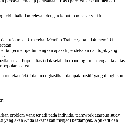
h percaya terhadap perusahaan. Rasa percaya tersebut menjadi
lebih baik dan relevan dengan kebutuhan pasar saat ini.
s dan rekam jejak mereka. Memilih Trainer yang tidak memiliki
satkan.
ainer tanpa mempertimbangkan apakah pendekatan dan topik yang
ta.
dia sosial. Popularitas tidak selalu berbanding lurus dengan kualitas
r popularitasnya.
m mereka efektif dan menghasilkan dampak positif yang diinginkan.
r:
sarkan problem yang terjadi pada individu, teamwork ataupun study
 sesi yang akan Anda laksanakan menjadi berdampak, Aplikatif dan