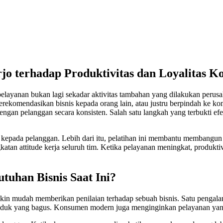
rjo
terhadap Produktivitas dan Loyalitas 
elayanan bukan lagi sekadar aktivitas tambahan yang dilakukan perusa
mendasikan bisnis kepada orang lain, atau justru berpindah ke kompe
gan pelanggan secara konsisten. Salah satu langkah yang terbukti efek
a kepada pelanggan. Lebih dari itu, pelatihan ini membantu membangu
tan attitude kerja seluruh tim. Ketika pelayanan meningkat, produktiv
tuhan Bisnis Saat Ini?
in mudah memberikan penilaian terhadap sebuah bisnis. Satu pengalama
roduk yang bagus. Konsumen modern juga menginginkan pelayanan yang 