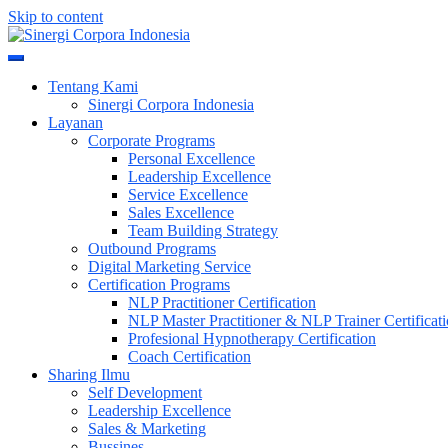
Skip to content
Meningkatkan Kualitas SDM & Bisnis Anda
Sinergi Corpora Indonesia
Tentang Kami
Sinergi Corpora Indonesia
Layanan
Corporate Programs
Personal Excellence
Leadership Excellence
Service Excellence
Sales Excellence
Team Building Strategy
Outbound Programs
Digital Marketing Service
Certification Programs
NLP Practitioner Certification
NLP Master Practitioner & NLP Trainer Certificat
Profesional Hypnotherapy Certification
Coach Certification
Sharing Ilmu
Self Development
Leadership Excellence
Sales & Marketing
Bussines