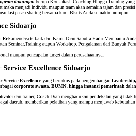
program dukungan
berupa Konsultasi, Coaching Hingga Training yang be
t maka menjadi Individu maupun team akan semakin tajam dan presis
nsultasi pasca sharing bersama kami
Bisnis Anda semakin mumpuni.
nce Sidoarjo
di Rekomendasi terbaik dari Kami. Dian Saputra Hadir Membantu And
atan Seminar,Training atapun Workshop. Pengalaman dari Banyak Per
sonal maupun pencapaian target dalam perusahaannya.
r Service Excellence Sidoarjo
r Service Excellence
yang berfokus pada pengembangan
Leadership,
berbagai
corporate swasta, BUMN, hingga instansi pemerintah
dalam
otivator dan trainer, Coach Dian menghadirkan pendekatan yang tidak han
berbagai daerah, memberikan pelatihan yang mampu menjawab kebutuhan p