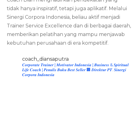
tidak hanya inspiratif, tetapi juga aplikatif. Melalui
Sinergi Corpora Indonesia, beliau aktif menjadi
Trainer Service Excellence dan di berbagai daerah,
memberikan pelatihan yang mampu menjawab
kebutuhan perusahaan di era kompetitif.
coach_diansaputra
𝑪𝒐𝒓𝒑𝒐𝒓𝒂𝒕𝒆 𝑻𝒓𝒂𝒊𝒏𝒆𝒓 | 𝑴𝒐𝒕𝒊𝒗𝒂𝒕𝒐𝒓 𝑰𝒏𝒅𝒐𝒏𝒆𝒔𝒊𝒂 | 𝑩𝒖𝒔𝒊𝒏𝒆𝒔𝒔 & 𝑺𝒑𝒊𝒓𝒊𝒕𝒖𝒂𝒍
𝑳𝒊𝒇𝒆 𝑪𝒐𝒂𝒄𝒉 | 𝑷𝒆𝒏𝒖𝒍𝒊𝒔 𝑩𝒖𝒌𝒖 𝑩𝒆𝒔𝒕 𝑺𝒆𝒍𝒍𝒆𝒓
🏢 𝑫𝒊𝒓𝒆𝒌𝒕𝒖𝒓 𝑷𝑻. 𝑺𝒊𝒏𝒆𝒓𝒈𝒊
𝑪𝒐𝒓𝒑𝒐𝒓𝒂 𝑰𝒏𝒅𝒐𝒏𝒆𝒔𝒊𝒂