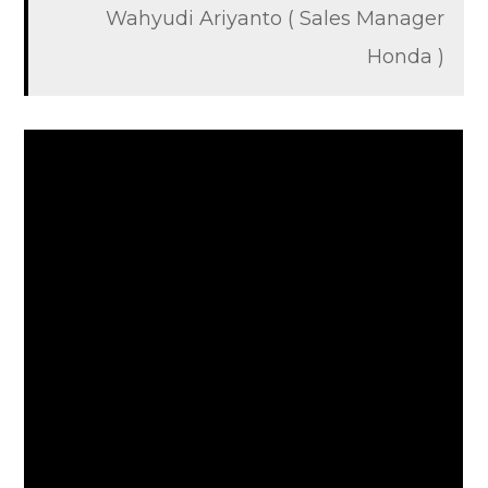
Wahyudi Ariyanto ( Sales Manager
Honda )