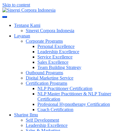
Skip to content
Meningkatkan Kualitas SDM & Bisnis Anda
Sinergi Corpora Indonesia
Tentang Kami
Sinergi Corpora Indonesia
Layanan
Corporate Programs
Personal Excellence
Leadership Excellence
Service Excellence
Sales Excellence
Team Building Strategy
Outbound Programs
Digital Marketing Service
Certification Programs
NLP Practitioner Certification
NLP Master Practitioner & NLP Trainer
Certification
Profesional Hypnotherapy Certification
Coach Certification
Sharing Ilmu
Self Development
Leadership Excellence
Sales & Marketing