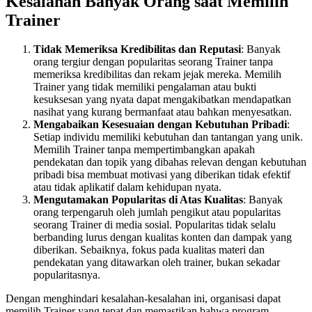
Kesalahan Banyak Orang saat Memilih
Trainer
Tidak Memeriksa Kredibilitas dan Reputasi
: Banyak
orang tergiur dengan popularitas seorang Trainer tanpa
memeriksa kredibilitas dan rekam jejak mereka. Memilih
Trainer yang tidak memiliki pengalaman atau bukti
kesuksesan yang nyata dapat mengakibatkan mendapatkan
nasihat yang kurang bermanfaat atau bahkan menyesatkan.
Mengabaikan Kesesuaian dengan Kebutuhan Pribadi
:
Setiap individu memiliki kebutuhan dan tantangan yang unik.
Memilih Trainer tanpa mempertimbangkan apakah
pendekatan dan topik yang dibahas relevan dengan kebutuhan
pribadi bisa membuat motivasi yang diberikan tidak efektif
atau tidak aplikatif dalam kehidupan nyata.
Mengutamakan Popularitas di Atas Kualitas
: Banyak
orang terpengaruh oleh jumlah pengikut atau popularitas
seorang Trainer di media sosial. Popularitas tidak selalu
berbanding lurus dengan kualitas konten dan dampak yang
diberikan. Sebaiknya, fokus pada kualitas materi dan
pendekatan yang ditawarkan oleh trainer, bukan sekadar
popularitasnya.
Dengan menghindari kesalahan-kesalahan ini, organisasi dapat
memilih Trainer yang tepat dan memastikan bahwa program