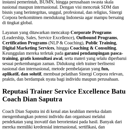
instansi pemerintah, BUMN, hingga perusahaan swasta skala
nasional maupun internasional. Dengan visi mencetak SDM dan
bisnis yang berintegritas, unggul, profesional, dan religius, Sinergi
Corpora berkomitmen mendukung Indonesia agar mampu bersaing
di tingkat global.
Layanan yang ditawarkan mencakup
Corporate Programs
(Leadership, Sales, Service Excellence),
Outbound Programs
,
Certification Programs
(NLP & Coaching),
Public Training
,
Digital Marketing Services
, hingga
Coaching & Consulting
.
Keunggulan mereka terletak pada
garansi pendampingan pasca-
training
,
gratis konsultasi awal
, serta materi yang selalu diperbarui
sesuai perkembangan zaman. Didukung oleh trainer berlisensi
nasional dan internasional, metode pembelajaran yang
fun,
aplikatif, dan solutif
, membuat pelatihan Sinergi Corpora relevan,
praktis, dan berdampak nyata bagi individu maupun perusahaan.
Reputasi
Trainer Service Excellence
Batu
Coach Dian Saputra
Coach Dian Saputra ini di kenal atas keahlian mereka dalam
mengembangkan potensi individu dan organisasi melalui
pendekatan yang inovatif dan berorientasi pada hasil. Banyak dari
mereka memiliki kredensial internasional, sertifikasi, dan