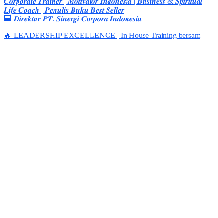
𝑪𝒐𝒓𝒑𝒐𝒓𝒂𝒕𝒆 𝑻𝒓𝒂𝒊𝒏𝒆𝒓 | 𝑴𝒐𝒕𝒊𝒗𝒂𝒕𝒐𝒓 𝑰𝒏𝒅𝒐𝒏𝒆𝒔𝒊𝒂 | 𝑩𝒖𝒔𝒊𝒏𝒆𝒔𝒔 & 𝑺𝒑𝒊𝒓𝒊𝒕𝒖𝒂𝒍
𝑳𝒊𝒇𝒆 𝑪𝒐𝒂𝒄𝒉 | 𝑷𝒆𝒏𝒖𝒍𝒊𝒔 𝑩𝒖𝒌𝒖 𝑩𝒆𝒔𝒕 𝑺𝒆𝒍𝒍𝒆𝒓
🏢 𝑫𝒊𝒓𝒆𝒌𝒕𝒖𝒓 𝑷𝑻. 𝑺𝒊𝒏𝒆𝒓𝒈𝒊 𝑪𝒐𝒓𝒑𝒐𝒓𝒂 𝑰𝒏𝒅𝒐𝒏𝒆𝒔𝒊𝒂
🔥 LEADERSHIP EXCELLENCE | In House Training bersam