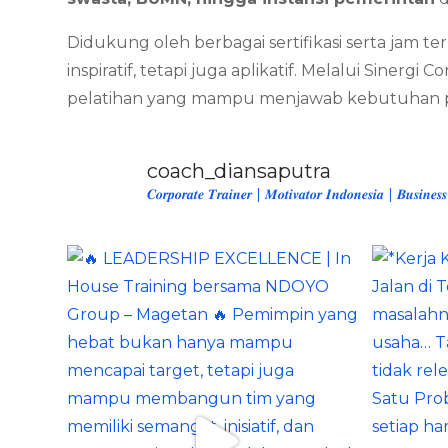
Didukung oleh berbagai sertifikasi serta jam t
inspiratif, tetapi juga aplikatif. Melalui Sinerg
pelatihan yang mampu menjawab kebutuhan per
coach_diansaputra
𝑪𝒐𝒓𝒑𝒐𝒓𝒂𝒕𝒆 𝑻𝒓𝒂𝒊𝒏𝒆𝒓 | 𝑴𝒐𝒕𝒊𝒗𝒂𝒕𝒐𝒓 𝑰𝒏𝒅𝒐𝒏𝒆𝒔𝒊𝒂 | 𝑩𝒖𝒔𝒊𝒏𝒆𝒔