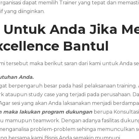
 organisasi dapat memilih Trainer yang tepat dan mem
f yang diinginkan.
k Untuk Anda Jika 
xcellence Bantul
i tersebut maka berikut saran dari kami untuk Anda
utuhan Anda.
gat berpengaruh besar pada hasil pelaksanaan training
k ataupun study case yang terjadi pada perusahaan. Dan 
. Agar sesi yang akan Anda laksanakan menjadi berdampak
am maka lakukan program dukungan
berupa Konsultasi
dividu mamupun teamwork. Dengan adanya fasilitas duk
 menganalisa problem-problem sehinga memunculkan sol
ring bersama kami
Bisnis Anda semakin mumpuni.