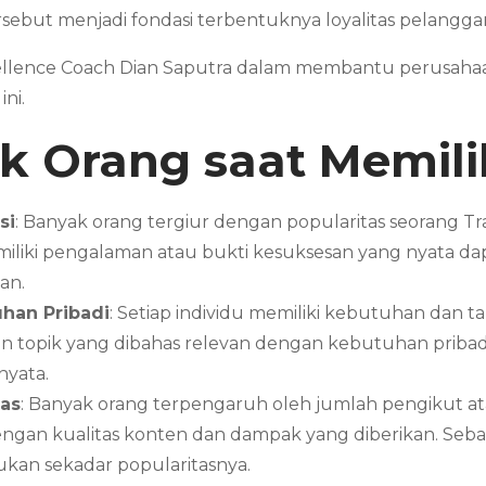
sebut menjadi fondasi terbentuknya loyalitas pelangga
 Excellence Coach Dian Saputra dalam membantu perusa
ni.
 Orang saat Memili
si
: Banyak orang tergiur dengan popularitas seorang Tr
memiliki pengalaman atau bukti kesuksesan yang nyata 
an.
han Pribadi
: Setiap individu memiliki kebutuhan dan t
opik yang dibahas relevan dengan kebutuhan pribadi 
nyata.
tas
: Banyak orang terpengaruh oleh jumlah pengikut atau
engan kualitas konten dan dampak yang diberikan. Sebai
ukan sekadar popularitasnya.