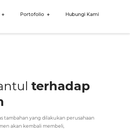
Portofolio
Hubungi Kami
antul
terhadap
n
itas tambahan yang dilakukan perusahaan
umen akan kembali membeli,