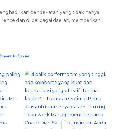
n menghadirkan pendekatan yang tidak hanya
 Excellence dan di berbagai daerah, memberikan
𝒓𝒑𝒐𝒓𝒂 𝑰𝒏𝒅𝒐𝒏𝒆𝒔𝒊𝒂