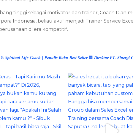
erbang tinggi sebagai motivator dan trainer, Coach Dia
i Corpora Indonesia, beliau aktif menjadi Trainer Service
usahaan di era kompetitif.
 & 𝑺𝒑𝒊𝒓𝒊𝒕𝒖𝒂𝒍 𝑳𝒊𝒇𝒆 𝑪𝒐𝒂𝒄𝒉 | 𝑷𝒆𝒏𝒖𝒍𝒊𝒔 𝑩𝒖𝒌𝒖 𝑩𝒆𝒔𝒕 𝑺𝒆𝒍𝒍𝒆𝒓
🏢 𝑫𝒊𝒓𝒆𝒌𝒕𝒖𝒓 𝑷𝑻. 𝑺𝒊𝒏𝒆𝒓𝒈𝒊 𝑪