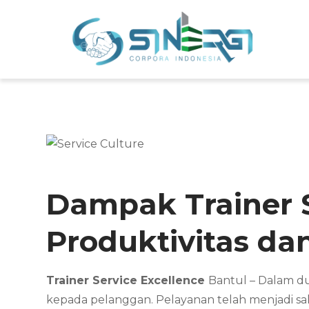
Skip
to
Sin
Meni
content
Dampak Trainer S
Produktivitas da
Trainer Service Excellence
Bantul – Dalam du
kepada pelanggan. Pelayanan telah menjadi s