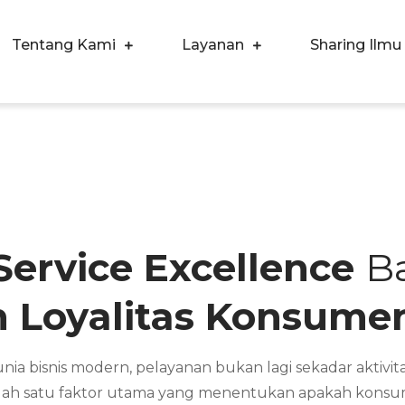
Tentang Kami
Layanan
Sharing Ilmu
ergi Corpora Indonesia
ngkatkan Kualitas SDM & Bisnis Anda
ervice Excellence
B
n Loyalitas Konsume
nia bisnis modern, pelayanan bukan lagi sekadar aktiv
alah satu faktor utama yang menentukan apakah kons