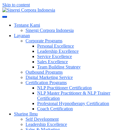
Skip to content
Meningkatkan Kualitas SDM & Bisnis Anda
Sinergi Corpora Indonesia
Tentang Kami
Sinergi Corpora Indonesia
Layanan
Corporate Programs
Personal Excellence
Leadership Excellence
Service Excellence
Sales Excellence
Team Building Strategy
Outbound Programs
Digital Marketing Service
Certification Programs
NLP Practitioner Certification
NLP Master Practitioner & NLP Trainer
Certification
Profesional Hypnotherapy Certification
Coach Certification
Sharing Ilmu
Self Development
Leadership Excellence
Sales & Marketing