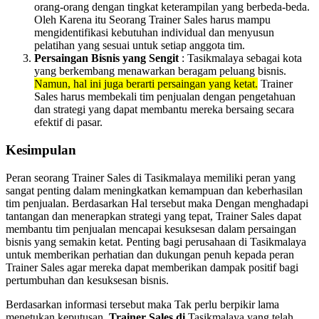
orang-orang dengan tingkat keterampilan yang berbeda-beda.
Oleh Karena itu Seorang Trainer Sales harus mampu
mengidentifikasi kebutuhan individual dan menyusun
pelatihan yang sesuai untuk setiap anggota tim.
Persaingan Bisnis yang Sengit
: Tasikmalaya sebagai kota
yang berkembang menawarkan beragam peluang bisnis.
Namun, hal ini juga berarti persaingan yang ketat.
Trainer
Sales harus membekali tim penjualan dengan pengetahuan
dan strategi yang dapat membantu mereka bersaing secara
efektif di pasar.
Kesimpulan
Peran seorang Trainer Sales di Tasikmalaya memiliki peran yang
sangat penting dalam meningkatkan kemampuan dan keberhasilan
tim penjualan. Berdasarkan Hal tersebut maka Dengan menghadapi
tantangan dan menerapkan strategi yang tepat, Trainer Sales dapat
membantu tim penjualan mencapai kesuksesan dalam persaingan
bisnis yang semakin ketat. Penting bagi perusahaan di Tasikmalaya
untuk memberikan perhatian dan dukungan penuh kepada peran
Trainer Sales agar mereka dapat memberikan dampak positif bagi
pertumbuhan dan kesuksesan bisnis.
Berdasarkan informasi tersebut maka Tak perlu berpikir lama
menetukan keputusan,
Trainer Sales di
Tasikmalaya yang telah