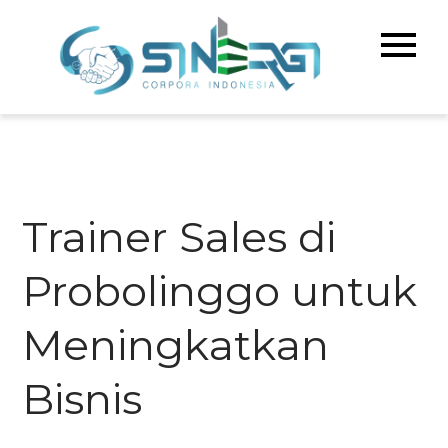
Skip
to
Sinerg
Meningka
content
Kualitas 
Corpo
& Bisnis A
Indone
Trainer Sales di
Probolinggo untuk
Meningkatkan
Bisnis