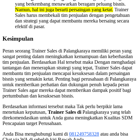
yang berkembang menawarkan beragam peluang bisnis.
Namun, hal ini juga berarti persaingan yang ketat.
Trainer
Sales harus membekali tim penjualan dengan pengetahuan
dan strategi yang dapat membantu mereka bersaing secara
efektif di pasar.
Kesimpulan
Peran seorang Trainer Sales di Palangkaraya memiliki peran yang
sangat penting dalam meningkatkan kemampuan dan keberhasilan
tim penjualan. Berdasarkan Hal tersebut maka Dengan menghadapi
tantangan dan menerapkan strategi yang tepat, Trainer Sales dapat
membantu tim penjualan mencapai kesuksesan dalam persaingan
bisnis yang semakin ketat. Penting bagi perusahaan di Palangkaraya
untuk memberikan perhatian dan dukungan penuh kepada peran
Trainer Sales agar mereka dapat memberikan dampak positif bagi
pertumbuhan dan kesuksesan bisnis.
Berdasarkan informasi tersebut maka Tak perlu berpikir lama
menetukan keputusan,
Trainer Sales di
Palangkaraya yang telah
direkomendasikan untuk Anda guna meningkatkan Kualitas SDM
Pencapaian target Perusahaan.
Anda Bisa menghubungi kami di
081249758328
atau anda bisa
Chat via WA di sebelah kiri Bawah Anda.