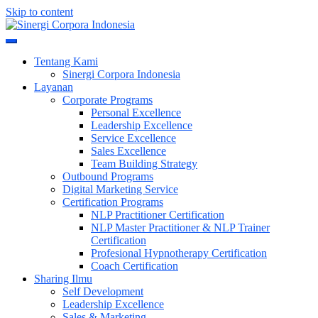
Skip to content
Meningkatkan Kualitas SDM & Bisnis Anda
Sinergi Corpora Indonesia
Tentang Kami
Sinergi Corpora Indonesia
Layanan
Corporate Programs
Personal Excellence
Leadership Excellence
Service Excellence
Sales Excellence
Team Building Strategy
Outbound Programs
Digital Marketing Service
Certification Programs
NLP Practitioner Certification
NLP Master Practitioner & NLP Trainer
Certification
Profesional Hypnotherapy Certification
Coach Certification
Sharing Ilmu
Self Development
Leadership Excellence
Sales & Marketing