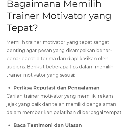
Bagaimana Memilih
Trainer Motivator yang
Tepat?
Memilih trainer motivator yang tepat sangat
penting agar pesan yang disampaikan benar-
benar dapat diterima dan diaplikasikan oleh
audiens. Berikut beberapa tips dalam memilih
trainer motivator yang sesuai:
Periksa Reputasi dan Pengalaman
Carilah trainer motivator yang memiliki rekam
jejak yang baik dan telah memiliki pengalaman
dalam memberikan pelatihan di berbagai tempat.
Baca Testimoni dan Ulasan