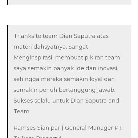
Thanks to team Dian Saputra atas
materi dahsyatnya. Sangat
Menginspirasi, membuat pikiran team
saya semakin banyak ide dan inovasi
sehingga mereka semakin loyal dan
semakin penuh bertanggung jawab.
Sukses selalu untuk Dian Saputra and
Team
Ramses Sianipar ( General Manager PT.