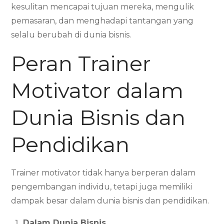
kesulitan mencapai tujuan mereka, mengulik
pemasaran, dan menghadapi tantangan yang
selalu berubah di dunia bisnis.
Peran Trainer
Motivator dalam
Dunia Bisnis dan
Pendidikan
Trainer motivator tidak hanya berperan dalam
pengembangan individu, tetapi juga memiliki
dampak besar dalam dunia bisnis dan pendidikan.
Dalam Dunia Bisnis