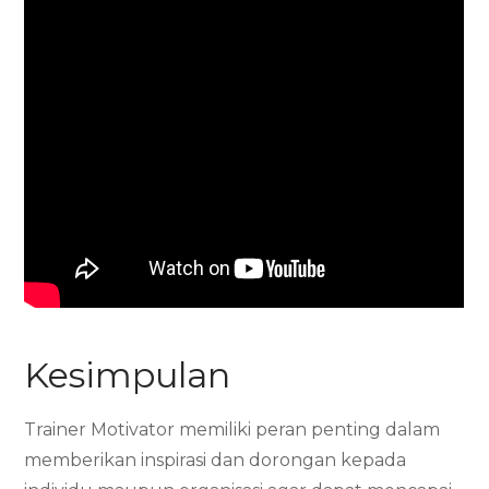
Kesimpulan
Trainer Motivator memiliki peran penting dalam
memberikan inspirasi dan dorongan kepada