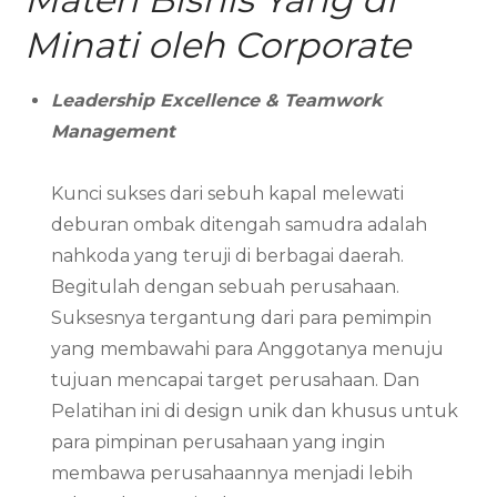
Minati oleh Corporate
Leadership Excellence & Teamwork
Management
Kunci sukses dari sebuh kapal melewati
deburan ombak ditengah samudra adalah
nahkoda yang teruji di berbagai daerah.
Begitulah dengan sebuah perusahaan.
Suksesnya tergantung dari para pemimpin
yang membawahi para Anggotanya menuju
tujuan mencapai target perusahaan. Dan
Pelatihan ini di design unik dan khusus untuk
para pimpinan perusahaan yang ingin
membawa perusahaannya menjadi lebih