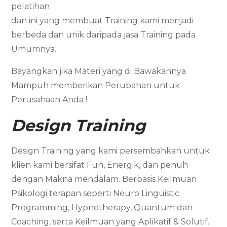
pelatihan
dan ini yang membuat Training kami menjadi
berbeda dan unik daripada jasa Training pada
Umumnya.
Bayangkan jika Materi yang di Bawakannya
Mampuh memberikan Perubahan untuk
Perusahaan Anda !
Design Training
Design Training yang kami persembahkan untuk
klien kami bersifat Fun, Energik, dan penuh
dengan Makna mendalam. Berbasis Keilmuan
Psikologi terapan seperti Neuro Linguistic
Programming, Hypnotherapy, Quantum dan
Coaching, serta Keilmuan yang Aplikatif & Solutif.