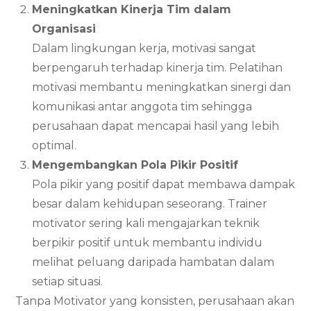
Meningkatkan Kinerja Tim dalam
Organisasi
Dalam lingkungan kerja, motivasi sangat
berpengaruh terhadap kinerja tim. Pelatihan
motivasi membantu meningkatkan sinergi dan
komunikasi antar anggota tim sehingga
perusahaan dapat mencapai hasil yang lebih
optimal.
Mengembangkan Pola Pikir Positif
Pola pikir yang positif dapat membawa dampak
besar dalam kehidupan seseorang. Trainer
motivator sering kali mengajarkan teknik
berpikir positif untuk membantu individu
melihat peluang daripada hambatan dalam
setiap situasi.
Tanpa Motivator yang konsisten, perusahaan akan