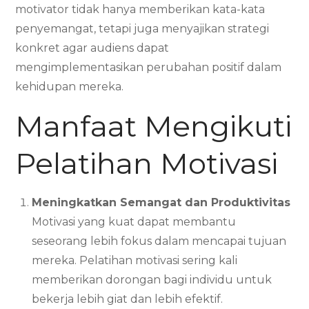
motivator tidak hanya memberikan kata-kata
penyemangat, tetapi juga menyajikan strategi
konkret agar audiens dapat
mengimplementasikan perubahan positif dalam
kehidupan mereka.
Manfaat Mengikuti
Pelatihan Motivasi
Meningkatkan Semangat dan Produktivitas
Motivasi yang kuat dapat membantu
seseorang lebih fokus dalam mencapai tujuan
mereka. Pelatihan motivasi sering kali
memberikan dorongan bagi individu untuk
bekerja lebih giat dan lebih efektif.