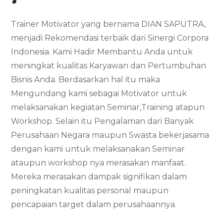
Trainer Motivator yang bernama DIAN SAPUTRA,
menjadi Rekomendasi terbaik dari Sinergi Corpora
Indonesia. Kami Hadir Membantu Anda untuk
meningkat kualitas Karyawan dan Pertumbuhan
Bisnis Anda. Berdasarkan hal itu maka
Mengundang kami sebagai Motivator untuk
melaksanakan kegiatan Seminar,Training atapun
Workshop. Selain itu Pengalaman dari Banyak
Perusahaan Negara maupun Swasta bekerjasama
dengan kami untuk melaksanakan Seminar
ataupun workshop nya merasakan manfaat.
Mereka merasakan dampak signifikan dalam
peningkatan kualitas personal maupun
pencapaian target dalam perusahaannya.