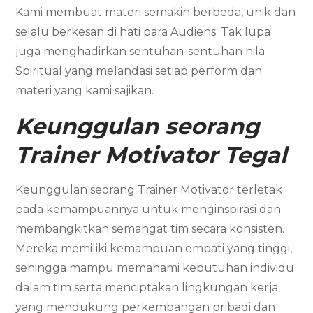
Kami membuat materi semakin berbeda, unik dan
selalu berkesan di hati para Audiens. Tak lupa
juga menghadirkan sentuhan-sentuhan nila
Spiritual yang melandasi setiap perform dan
materi yang kami sajikan.
Keunggulan seorang
Trainer Motivator Tegal
Keunggulan seorang Trainer Motivator terletak
pada kemampuannya untuk menginspirasi dan
membangkitkan semangat tim secara konsisten.
Mereka memiliki kemampuan empati yang tinggi,
sehingga mampu memahami kebutuhan individu
dalam tim serta menciptakan lingkungan kerja
yang mendukung perkembangan pribadi dan