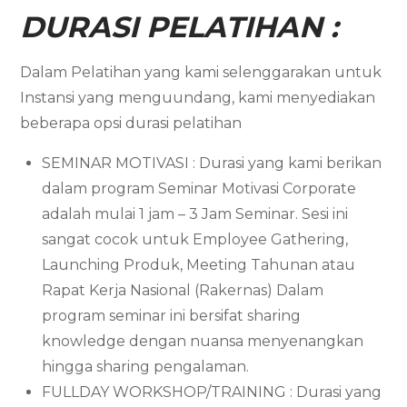
DURASI PELATIHAN :
Dalam Pelatihan yang kami selenggarakan untuk
Instansi yang menguundang, kami menyediakan
beberapa opsi durasi pelatihan
SEMINAR MOTIVASI : Durasi yang kami berikan
dalam program Seminar Motivasi Corporate
adalah mulai 1 jam – 3 Jam Seminar. Sesi ini
sangat cocok untuk Employee Gathering,
Launching Produk, Meeting Tahunan atau
Rapat Kerja Nasional (Rakernas) Dalam
program seminar ini bersifat sharing
knowledge dengan nuansa menyenangkan
hingga sharing pengalaman.
FULLDAY WORKSHOP/TRAINING : Durasi yang