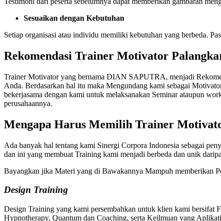
Testimoni dari peserta sebelumnya dapat memberikan gambaran mengen
Sesuaikan dengan Kebutuhan
Setiap organisasi atau individu memiliki kebutuhan yang berbeda. Past
Rekomendasi Trainer Motivator Palangk
Trainer Motivator yang bernama DIAN SAPUTRA, menjadi Rekomenda
Anda. Berdasarkan hal itu maka Mengundang kami sebagai Motivator
bekerjasama dengan kami untuk melaksanakan Seminar ataupun works
perusahaannya.
Mengapa Harus Memilih
Trainer Motivat
Ada banyak hal tentang kami Sinergi Corpora Indonesia sebagai peny
dan ini yang membuat Training kami menjadi berbeda dan unik dari
Bayangkan jika Materi yang di Bawakannya Mampuh memberikan Pe
Design Training
Design Training yang kami persembahkan untuk klien kami bersifat 
Hypnotherapy, Quantum dan Coaching, serta Keilmuan yang Aplikatif