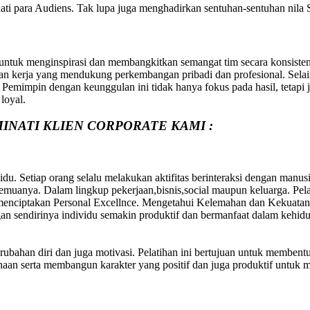
ti para Audiens. Tak lupa juga menghadirkan sentuhan-sentuhan nila S
untuk menginspirasi dan membangkitkan semangat tim secara konsist
n kerja yang mendukung perkembangan pribadi dan profesional. Selain 
 Pemimpin dengan keunggulan ini tidak hanya fokus pada hasil, tetapi
loyal.
INATI KLIEN CORPORATE KAMI :
du. Setiap orang selalu melakukan aktifitas berinteraksi dengan manus
uanya. Dalam lingkup pekerjaan,bisnis,social maupun keluarga. Pelati
 menciptakan Personal Excellnce. Mengetahui Kelemahan dan Kekuatan 
an sendirinya individu semakin produktif dan bermanfaat dalam kehid
erubahan diri dan juga motivasi. Pelatihan ini bertujuan untuk membent
aan serta membangun karakter yang positif dan juga produktif untuk 