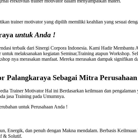
ai efektivitas trainer motivator dalam menyampaikan materi.
ikan trainer motivator yang dipilih memiliki keahlian yang sesuai deng
araya
untuk Anda !
si terbaik dari Sinergi Corpora Indonesia. Kami Hadir Membantu A
 untuk melaksanakan kegiatan Seminar,Training atapun Workshop. Se
hop nya merasakan manfaat. Mereka merasakan dampak signifikan dal
or Palangkaraya
Sebagai Mitra Perusahaan
edia Trainer Motivator Hal ini Berdasarkan keilmuan dan pengalaman y
pada jasa Training pada Umumnya.
rubahan untuk Perusahaan Anda !
Fun, Energik, dan penuh dengan Makna mendalam. Berbasis Keilmuan P
 & Solutif.