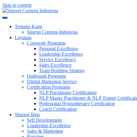
Skip to content
Meningkatkan Kualitas SDM & Bisnis Anda
Sinergi Corpora Indonesia
Tentang Kami
Sinergi Corpora Indonesia
Layanan
Corporate Programs
Personal Excellence
Leadership Excellence
Service Excellence
Sales Excellence
Team Building Strategy
Outbound Programs
Digital Marketing Service
Certification Programs
NLP Practitioner Certification
NLP Master Practitioner & NLP Trainer Certificat
Profesional Hypnotherapy Certification
Coach Certification
Sharing Ilmu
Self Development
Leadership Excellence
Sales & Marketing
Bussines