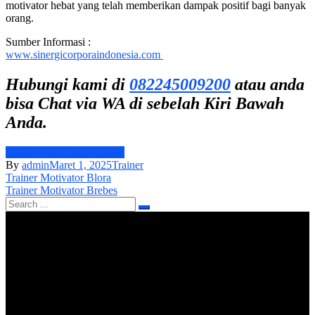
motivator hebat yang telah memberikan dampak positif bagi banyak
orang.
Sumber Informasi :
www.sinergicorporaindonesia.com
Hubungi kami di
082245009200
atau anda
bisa Chat via WA di sebelah Kiri Bawah
Anda.
Trainer Motivator Boyolali
By
admin
Maret 1, 2025
Trainer
Navigasi
Trainer Motivator Blora
Trainer Motivator Brebes
pos
Search
for: