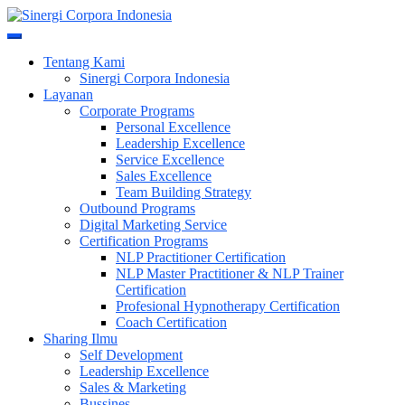
Skip
to
Meningkatkan Kualitas SDM & Bisnis Anda
content
Sinergi Corpora Indonesia
Tentang Kami
Sinergi Corpora Indonesia
Layanan
Corporate Programs
Personal Excellence
Leadership Excellence
Service Excellence
Sales Excellence
Team Building Strategy
Outbound Programs
Digital Marketing Service
Certification Programs
NLP Practitioner Certification
NLP Master Practitioner & NLP Trainer
Certification
Profesional Hypnotherapy Certification
Coach Certification
Sharing Ilmu
Self Development
Leadership Excellence
Sales & Marketing
Bussines