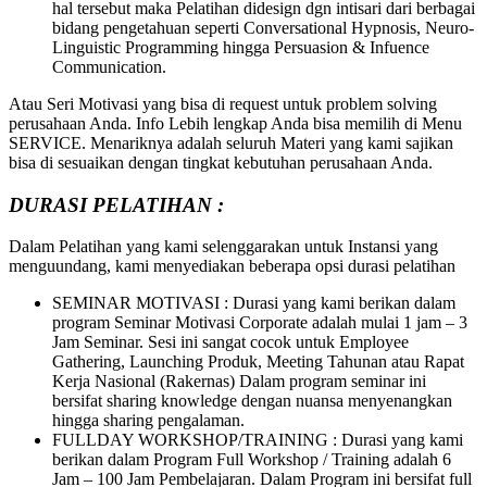
hal tersebut maka Pelatihan didesign dgn intisari dari berbagai
bidang pengetahuan seperti Conversational Hypnosis, Neuro-
Linguistic Programming hingga Persuasion & Infuence
Communication.
Atau Seri Motivasi yang bisa di request untuk problem solving
perusahaan Anda. Info Lebih lengkap Anda bisa memilih di Menu
SERVICE. Menariknya adalah seluruh Materi yang kami sajikan
bisa di sesuaikan dengan tingkat kebutuhan perusahaan Anda.
DURASI PELATIHAN :
Dalam Pelatihan yang kami selenggarakan untuk Instansi yang
menguundang, kami menyediakan beberapa opsi durasi pelatihan
SEMINAR MOTIVASI : Durasi yang kami berikan dalam
program Seminar Motivasi Corporate adalah mulai 1 jam – 3
Jam Seminar. Sesi ini sangat cocok untuk Employee
Gathering, Launching Produk, Meeting Tahunan atau Rapat
Kerja Nasional (Rakernas) Dalam program seminar ini
bersifat sharing knowledge dengan nuansa menyenangkan
hingga sharing pengalaman.
FULLDAY WORKSHOP/TRAINING : Durasi yang kami
berikan dalam Program Full Workshop / Training adalah 6
Jam – 100 Jam Pembelajaran. Dalam Program ini bersifat full