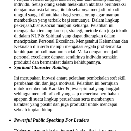
individu. Setiap orang selalu melakukan aktifitas berinteraksi
dengan manusia lainnya, itulah sebabnya menjadi pribadi
unggul sangat dibutuhkan bagi semua orang agar mampu
memberikan yang terbaik bagi semuanya. Dalam lingkup
pekerjaan,bisnis,social maupun keluarga. Pelatihan ini
mengajarkan tentang konsep, strategi, metode dan juga teknik
di dalam NLP & Spiritual yang dapat diterapkan dalam
menciptakan Personal Excellnce. Mengetahui Kelemahan dan
Kekuatan diri serta mampu mengatasi segala problematika
kehidupan pribadi maupun social. Maka dengan menjadi
personal excellence dengan sendirinya individu semakin
produktif dan bermanfaat dalam kehidupannya.
Spiritual Character Building
Ini merupakan Inovasi antara pelatihan pembekalan soft skill
perubahan diri dan juga motivasi. Pelatihan ini bertujuan
untuk membentuk Karakter & jiwa spiritual yang tangguh
sehingga menjadi pribadi yang siap menerima perubahan
apapun di suatu lingkup perusahaan serta membangun
karakter yang positif dan juga produktif untuk mencapai
sebuah impian hidup.
Powerful Public Speaking For Leaders
“Sebesar apapun ide dan inovasi Anda, jika tak mampu