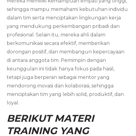
Mereka memiliki kemampuan empati yang tinggi,
sehingga mampu memahami kebutuhan individu
dalam tim serta menciptakan lingkungan kerja
yang mendukung perkembangan pribadi dan
profesional. Selain itu, mereka ahli dalam
berkomunikasi secara efektif, memberikan
dorongan positif, dan membangun kepercayaan
di antara anggota tim. Pemimpin dengan
keunggulan ini tidak hanya fokus pada hasil,
tetapi juga berperan sebagai mentor yang
mendorong inovasi dan kolaborasi, sehingga
menciptakan tim yang lebih solid, produktif, dan
loyal.
BERIKUT MATERI
TRAINING YANG