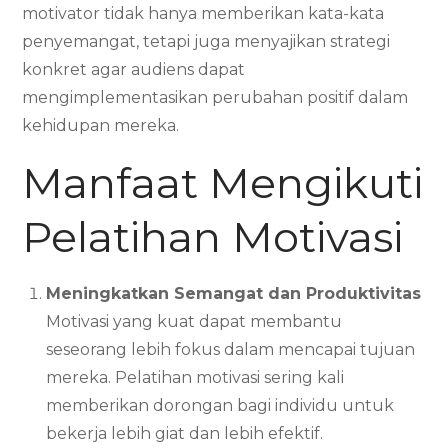
motivator tidak hanya memberikan kata-kata
penyemangat, tetapi juga menyajikan strategi
konkret agar audiens dapat
mengimplementasikan perubahan positif dalam
kehidupan mereka.
Manfaat Mengikuti
Pelatihan Motivasi
Meningkatkan Semangat dan Produktivitas
Motivasi yang kuat dapat membantu
seseorang lebih fokus dalam mencapai tujuan
mereka. Pelatihan motivasi sering kali
memberikan dorongan bagi individu untuk
bekerja lebih giat dan lebih efektif.