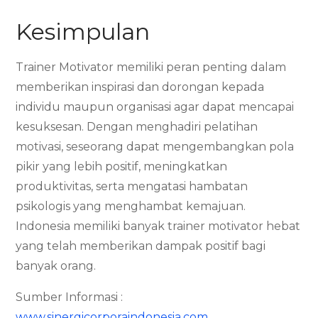
Kesimpulan
Trainer Motivator memiliki peran penting dalam
memberikan inspirasi dan dorongan kepada
individu maupun organisasi agar dapat mencapai
kesuksesan. Dengan menghadiri pelatihan
motivasi, seseorang dapat mengembangkan pola
pikir yang lebih positif, meningkatkan
produktivitas, serta mengatasi hambatan
psikologis yang menghambat kemajuan.
Indonesia memiliki banyak trainer motivator hebat
yang telah memberikan dampak positif bagi
banyak orang.
Sumber Informasi :
www.sinergicorporaindonesia.com