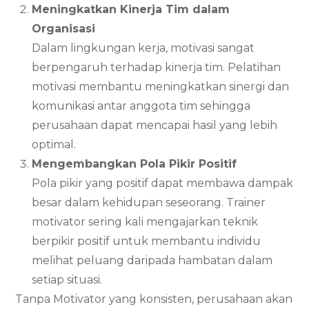
Meningkatkan Kinerja Tim dalam
Organisasi
Dalam lingkungan kerja, motivasi sangat
berpengaruh terhadap kinerja tim. Pelatihan
motivasi membantu meningkatkan sinergi dan
komunikasi antar anggota tim sehingga
perusahaan dapat mencapai hasil yang lebih
optimal.
Mengembangkan Pola Pikir Positif
Pola pikir yang positif dapat membawa dampak
besar dalam kehidupan seseorang. Trainer
motivator sering kali mengajarkan teknik
berpikir positif untuk membantu individu
melihat peluang daripada hambatan dalam
setiap situasi.
Tanpa Motivator yang konsisten, perusahaan akan