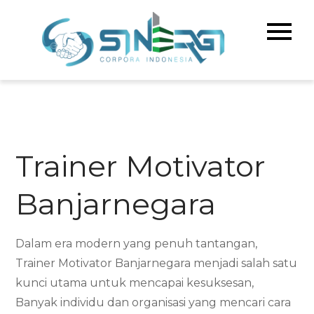
Skip
to
Sinerg
Meningka
content
Kualitas 
Corpo
& Bisnis A
Indone
Trainer Motivator
Banjarnegara
Dalam era modern yang penuh tantangan,
Trainer Motivator Banjarnegara menjadi salah satu
kunci utama untuk mencapai kesuksesan,
Banyak individu dan organisasi yang mencari cara