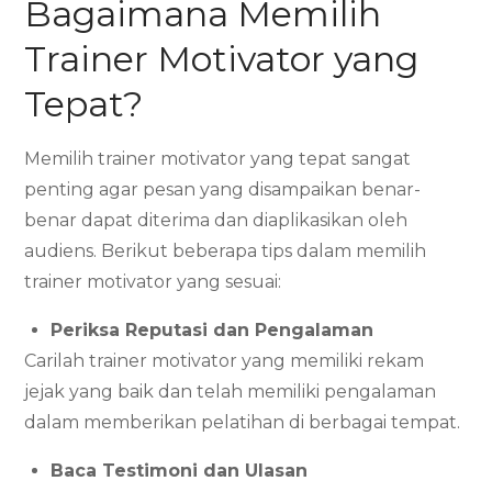
Bagaimana Memilih
Trainer Motivator yang
Tepat?
Memilih trainer motivator yang tepat sangat
penting agar pesan yang disampaikan benar-
benar dapat diterima dan diaplikasikan oleh
audiens. Berikut beberapa tips dalam memilih
trainer motivator yang sesuai:
Periksa Reputasi dan Pengalaman
Carilah trainer motivator yang memiliki rekam
jejak yang baik dan telah memiliki pengalaman
dalam memberikan pelatihan di berbagai tempat.
Baca Testimoni dan Ulasan