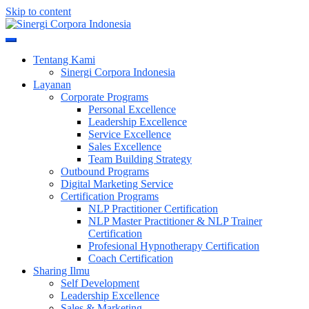
Skip to content
Meningkatkan Kualitas SDM & Bisnis Anda
Sinergi Corpora Indonesia
Tentang Kami
Sinergi Corpora Indonesia
Layanan
Corporate Programs
Personal Excellence
Leadership Excellence
Service Excellence
Sales Excellence
Team Building Strategy
Outbound Programs
Digital Marketing Service
Certification Programs
NLP Practitioner Certification
NLP Master Practitioner & NLP Trainer
Certification
Profesional Hypnotherapy Certification
Coach Certification
Sharing Ilmu
Self Development
Leadership Excellence
Sales & Marketing