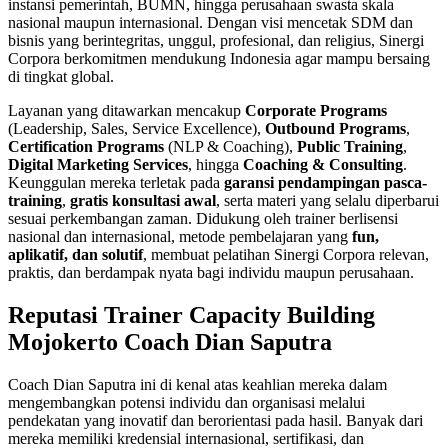
instansi pemerintah, BUMN, hingga perusahaan swasta skala
nasional maupun internasional. Dengan visi mencetak SDM dan
bisnis yang berintegritas, unggul, profesional, dan religius, Sinergi
Corpora berkomitmen mendukung Indonesia agar mampu bersaing
di tingkat global.
Layanan yang ditawarkan mencakup
Corporate Programs
(Leadership, Sales, Service Excellence),
Outbound Programs
,
Certification Programs
(NLP & Coaching),
Public Training
,
Digital Marketing Services
, hingga
Coaching & Consulting
.
Keunggulan mereka terletak pada
garansi pendampingan pasca-
training
,
gratis konsultasi awal
, serta materi yang selalu diperbarui
sesuai perkembangan zaman. Didukung oleh trainer berlisensi
nasional dan internasional, metode pembelajaran yang
fun,
aplikatif, dan solutif
, membuat pelatihan Sinergi Corpora relevan,
praktis, dan berdampak nyata bagi individu maupun perusahaan.
Reputasi Trainer Capacity Building
Mojokerto Coach Dian Saputra
Coach Dian Saputra ini di kenal atas keahlian mereka dalam
mengembangkan potensi individu dan organisasi melalui
pendekatan yang inovatif dan berorientasi pada hasil. Banyak dari
mereka memiliki kredensial internasional, sertifikasi, dan