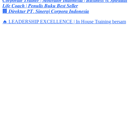
𝑪𝒐𝒓𝒑𝒐𝒓𝒂𝒕𝒆 𝑻𝒓𝒂𝒊𝒏𝒆𝒓 | 𝑴𝒐𝒕𝒊𝒗𝒂𝒕𝒐𝒓 𝑰𝒏𝒅𝒐𝒏𝒆𝒔𝒊𝒂 | 𝑩𝒖𝒔𝒊𝒏𝒆𝒔𝒔 & 𝑺𝒑𝒊𝒓𝒊𝒕𝒖𝒂𝒍
𝑳𝒊𝒇𝒆 𝑪𝒐𝒂𝒄𝒉 | 𝑷𝒆𝒏𝒖𝒍𝒊𝒔 𝑩𝒖𝒌𝒖 𝑩𝒆𝒔𝒕 𝑺𝒆𝒍𝒍𝒆𝒓
🏢 𝑫𝒊𝒓𝒆𝒌𝒕𝒖𝒓 𝑷𝑻. 𝑺𝒊𝒏𝒆𝒓𝒈𝒊 𝑪𝒐𝒓𝒑𝒐𝒓𝒂 𝑰𝒏𝒅𝒐𝒏𝒆𝒔𝒊𝒂
🔥 LEADERSHIP EXCELLENCE | In House Training bersam