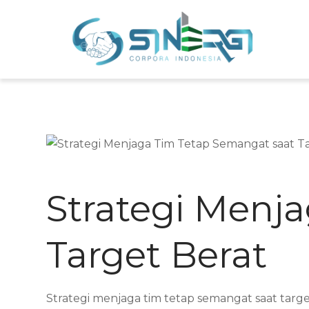
Skip
to
Sin
Meni
content
Strategi Menj
Target Berat
Strategi menjaga tim tetap semangat saat targ