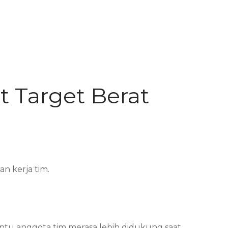
 Target Berat
n kerja tim.
tu anggota tim merasa lebih didukung saat