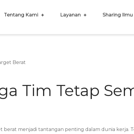
Tentang Kami
Layanan
Sharing Ilmu
ergi Corpora Indonesia
ngkatkan Kualitas SDM & Bisnis Anda
aga Tim Tetap Se
et berat menjadi tantangan penting dalam dunia kerja.