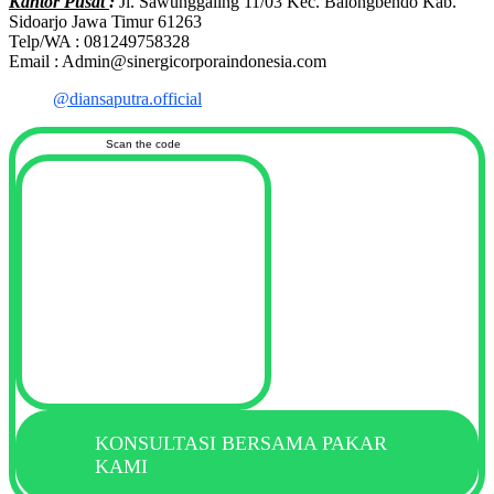
Kantor Pusat
:
Jl. Sawunggaling 11/03 Kec. Balongbendo Kab.
Sidoarjo Jawa Timur 61263
Telp/WA : 081249758328
Email : Admin@sinergicorporaindonesia.com
@diansaputra.official
Scan the code
KONSULTASI BERSAMA PAKAR
KAMI