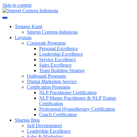
Skip to content
Meningkatkan Kualitas SDM & Bisnis Anda
Sinergi Corpora Indonesia
Tentang Kami
Sinergi Corpora Indonesia
Layanan
Corporate Programs
Personal Excellence
Leadership Excellence
Service Excellence
Sales Excellence
Team Building Strategy
Outbound Programs
Digital Marketing Service
Certification Programs
NLP Practitioner Certification
NLP Master Practitioner & NLP Trainer
Certification
Profesional Hypnotherapy Certification
Coach Certification
Sharing Ilmu
Self Development
Leadership Excellence
Sales & Marketing