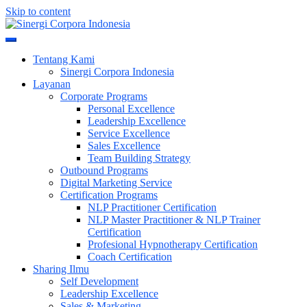
Skip to content
Meningkatkan Kualitas SDM & Bisnis Anda
Sinergi Corpora Indonesia
Tentang Kami
Sinergi Corpora Indonesia
Layanan
Corporate Programs
Personal Excellence
Leadership Excellence
Service Excellence
Sales Excellence
Team Building Strategy
Outbound Programs
Digital Marketing Service
Certification Programs
NLP Practitioner Certification
NLP Master Practitioner & NLP Trainer
Certification
Profesional Hypnotherapy Certification
Coach Certification
Sharing Ilmu
Self Development
Leadership Excellence
Sales & Marketing