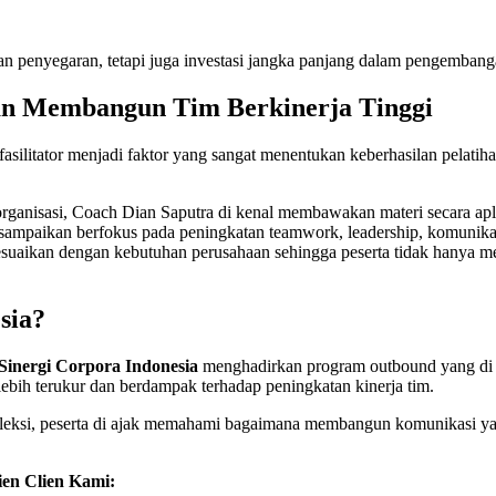
an penyegaran, tetapi juga investasi jangka panjang dalam pengembang
n Membangun Tim Berkinerja Tinggi
litator menjadi faktor yang sangat menentukan keberhasilan pelatihan.
ganisasi, Coach Dian Saputra di kenal membawakan materi secara aplika
di sampaikan berfokus pada peningkatan teamwork, leadership, komunik
esuaikan dengan kebutuhan perusahaan sehingga peserta tidak hanya men
sia?
Sinergi Corpora Indonesia
menghadirkan program outbound yang di ra
ebih terukur dan berdampak terhadap peningkatan kinerja tim.
i refleksi, peserta di ajak memahami bagaimana membangun komunikasi y
ien Clien Kami: