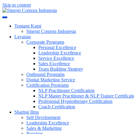
Skip to content
Meningkatkan Kualitas SDM & Bisnis Anda
Sinergi Corpora Indonesia
Tentang Kami
Sinergi Corpora Indonesia
Layanan
Corporate Programs
Personal Excellence
Leadership Excellence
Service Excellence
Sales Excellence
Team Building Strategy
Outbound Programs
Digital Marketing Service
Certification Programs
NLP Practitioner Certification
NLP Master Practitioner & NLP Trainer Certificat
Profesional Hypnotherapy Certification
Coach Certification
Sharing Ilmu
Self Development
Leadership Excellence
Sales & Marketing
Bussines