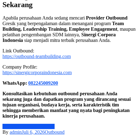
Sekarang
Apabila perusahaan Anda sedang mencari
Provider Outbound
Gresik yang berpengalaman dalam menangani program
Team
Building, Leadership Training, Employee Engagement
, maupun
pelatihan pengembangan SDM lainnya,
Sinergi Corpora
Indonesia
siap menjadi mitra terbaik perusahaan Anda.
Link Outbound:
https://outbound-teambuilding.com
Company Profile:
https://sinergicorporaindonesia.com
WhatsApp:
082245009200
Konsultasikan kebutuhan outbound perusahaan Anda
sekarang juga dan dapatkan program yang dirancang sesuai
tujuan organisasi, budaya kerja, serta karakteristik tim
sehingga memberikan manfaat yang nyata bagi peningkatan
kinerja perusahaan.
Provider Outbound Gresik
By
admin
Juli 6, 2026
Outbound