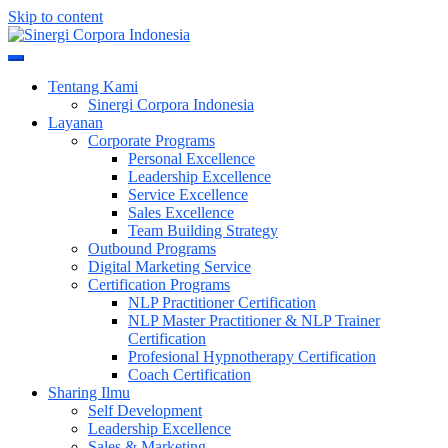
Skip to content
Meningkatkan Kualitas SDM & Bisnis Anda
Sinergi Corpora Indonesia
Tentang Kami
Sinergi Corpora Indonesia
Layanan
Corporate Programs
Personal Excellence
Leadership Excellence
Service Excellence
Sales Excellence
Team Building Strategy
Outbound Programs
Digital Marketing Service
Certification Programs
NLP Practitioner Certification
NLP Master Practitioner & NLP Trainer
Certification
Profesional Hypnotherapy Certification
Coach Certification
Sharing Ilmu
Self Development
Leadership Excellence
Sales & Marketing