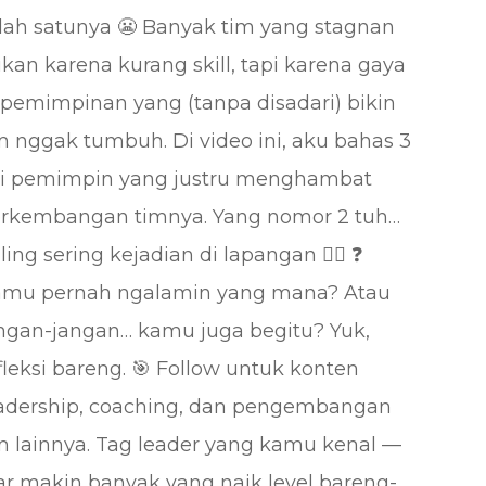
lah satunya 😬 Banyak tim yang stagnan
kan karena kurang skill, tapi karena gaya
pemimpinan yang (tanpa disadari) bikin
m nggak tumbuh. Di video ini, aku bahas 3
ri pemimpin yang justru menghambat
rkembangan timnya. Yang nomor 2 tuh…
ling sering kejadian di lapangan 😮‍💨 ❓
mu pernah ngalamin yang mana? Atau
ngan-jangan… kamu juga begitu? Yuk,
fleksi bareng. 🎯 Follow untuk konten
adership, coaching, dan pengembangan
m lainnya. Tag leader yang kamu kenal —
ar makin banyak yang naik level bareng-