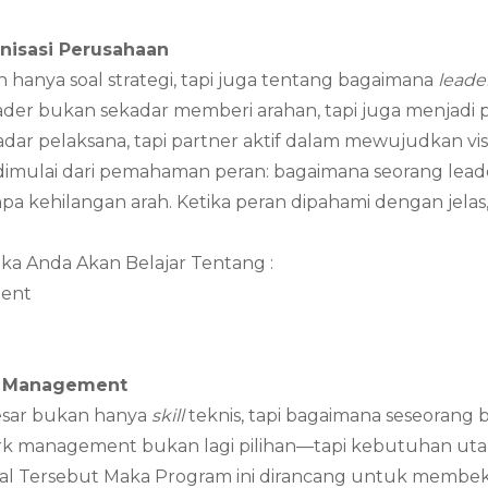
nisasi Perusahaan
 hanya soal strategi, tapi juga tentang bagaimana
leade
ader bukan sekadar memberi arahan, tapi juga menjad
dar pelaksana, tapi partner aktif dalam mewujudkan vis
dimulai dari pemahaman peran: bagaimana seorang lea
npa kehilangan arah. Ketika peran dipahami dengan jelas,
ka Anda Akan Belajar Tentang :
ment
k Management
besar bukan hanya
skill
teknis, tapi bagaimana seseorang 
 management bukan lagi pilihan—tapi kebutuhan uta
an Hal Tersebut Maka Program ini dirancang untuk memb