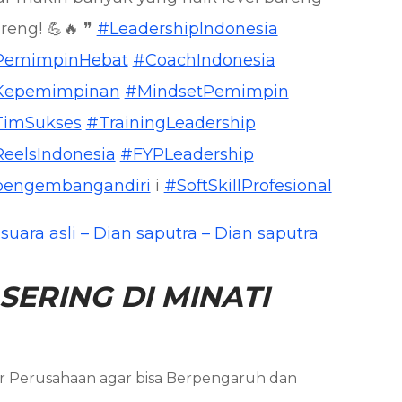
reng! 💪🔥 ❞
#LeadershipIndonesia
PemimpinHebat
#CoachIndonesia
Kepemimpinan
#MindsetPemimpin
TimSukses
#TrainingLeadership
eelsIndonesia
#FYPLeadership
engembangandiri
i
#SoftSkillProfesional
suara asli – Dian saputra – Dian saputra
SERING DI MINATI
er Perusahaan agar bisa Berpengaruh dan