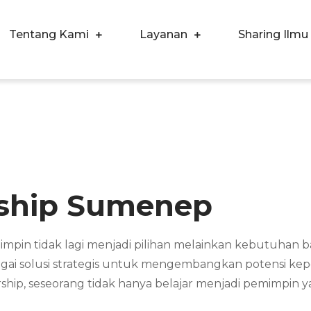
Tentang Kami
Layanan
Sharing Ilmu
ergi Corpora Indonesia
ngkatkan Kualitas SDM & Bisnis Anda
rship Sumenep
in tidak lagi menjadi pilihan melainkan kebutuhan b
agai solusi strategis untuk mengembangkan potensi ke
ship, seseorang tidak hanya belajar menjadi pemimpin 