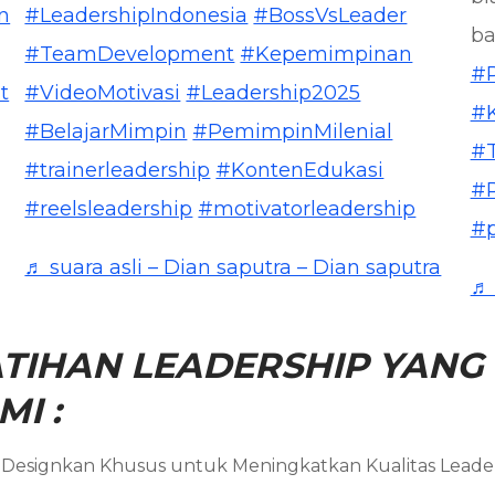
n
#LeadershipIndonesia
#BossVsLeader
ba
#TeamDevelopment
#Kepemimpinan
#
t
#VideoMotivasi
#Leadership2025
#
#BelajarMimpin
#PemimpinMilenial
#
#trainerleadership
#KontenEdukasi
#R
#reelsleadership
#motivatorleadership
#p
♬ suara asli – Dian saputra – Dian saputra
♬ 
TIHAN LEADERSHIP YANG 
I :
mi Designkan Khusus untuk Meningkatkan Kualitas Lead