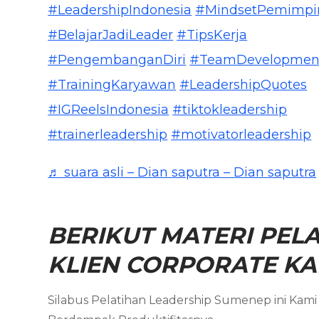
#LeadershipIndonesia
#MindsetPemimpi
#BelajarJadiLeader
#TipsKerja
#PengembanganDiri
#TeamDevelopmen
#TrainingKaryawan
#LeadershipQuotes
#IGReelsIndonesia
#tiktokleadership
#trainerleadership
#motivatorleadership
♬ suara asli – Dian saputra – Dian saputra
BERIKUT MATERI PELA
KLIEN CORPORATE KAM
Silabus Pelatihan Leadership Sumenep ini Ka