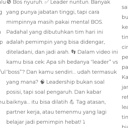
alu
🚫 Bos nyuruh. ✅ Leader nuntun. Banyak
sa
g
yang punya jabatan tinggi, tapi cara
bu
mimpinnya masih pakai mental BOS.
ke
n
Padahal yang dibutuhkan tim hari ini
ti
ip
adalah pemimpin yang bisa didengar,
ci
diteladani, dan jadi arah. 👣 Dalam video ini
pe
kamu bisa cek: Apa sih bedanya “leader” vs
pa
ful
“boss”? Dan kamu sendiri… udah termasuk
Ka
yang mana? 🧠 Leadership bukan soal
ja
posisi, tapi soal pengaruh. Dan kabar
re
mu.
baiknya… itu bisa dilatih 💪 Tag atasan,
le
partner kerja, atau temenmu yang lagi
ti
belajar jadi pemimpin hebat! ⤵️
bi