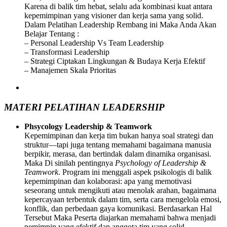
Karena di balik tim hebat, selalu ada kombinasi kuat antara
kepemimpinan yang visioner dan kerja sama yang solid.
Dalam Pelatihan Leadership Rembang ini Maka Anda Akan
Belajar Tentang :
– Personal Leadership Vs Team Leadership
– Transformasi Leadership
– Strategi Ciptakan Lingkungan & Budaya Kerja Efektif
– Manajemen Skala Prioritas
MATERI PELATIHAN LEADERSHIP
Phsycology Leadership & Teamwork
Kepemimpinan dan kerja tim bukan hanya soal strategi dan
struktur—tapi juga tentang memahami bagaimana manusia
berpikir, merasa, dan bertindak dalam dinamika organisasi.
Maka Di sinilah pentingnya
Psychology of Leadership &
Teamwork
. Program ini menggali aspek psikologis di balik
kepemimpinan dan kolaborasi: apa yang memotivasi
seseorang untuk mengikuti atau menolak arahan, bagaimana
kepercayaan terbentuk dalam tim, serta cara mengelola emosi,
konflik, dan perbedaan gaya komunikasi. Berdasarkan Hal
Tersebut Maka Peserta diajarkan memahami bahwa menjadi
pemimpin yang efektif dan anggota tim yang solid,