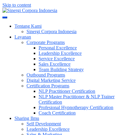
Skip to content
Meningkatkan Kualitas SDM & Bisnis Anda
Sinergi Corpora Indonesia
Tentang Kami
Sinergi Corpora Indonesia
Layanan
Corporate Programs
Personal Excellence
Leadership Excellence
Service Excellence
Sales Excellence
Team Building Strategy
Outbound Programs
Digital Marketing Service
Certification Programs
NLP Practitioner Certification
NLP Master Practitioner & NLP Trainer
Certification
Profesional Hypnotherapy Certification
Coach Certification
Sharing Ilmu
Self Development
Leadership Excellence
Sales & Marketing