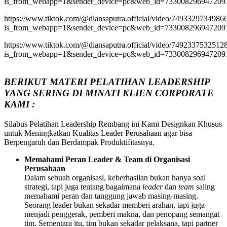
is_from_webapp=1&sender_device=pc&web_id=733008296947209
https://www.tiktok.com/@diansaputra.official/video/749332973498
is_from_webapp=1&sender_device=pc&web_id=733008296947209
https://www.tiktok.com/@diansaputra.official/video/749233753251
is_from_webapp=1&sender_device=pc&web_id=733008296947209
BERIKUT MATERI PELATIHAN LEADERSHIP
YANG SERING DI MINATI KLIEN CORPORATE
KAMI :
Silabus Pelatihan Leadership Rembang ini Kami Designkan Khusus
untuk Meningkatkan Kualitas Leader Perusahaan agar bisa
Berpengaruh dan Berdampak Produktifitasnya.
Memahami Peran Leader & Team di Organisasi
Perusahaan
Dalam sebuah organisasi, keberhasilan bukan hanya soal
strategi, tapi juga tentang bagaimana
leader
dan
team
saling
memahami peran dan tanggung jawab masing-masing.
Seorang leader bukan sekadar memberi arahan, tapi juga
menjadi penggerak, pemberi makna, dan penopang semangat
tim. Sementara itu, tim bukan sekadar pelaksana, tapi partner