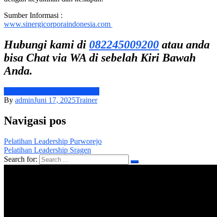
Sumber Informasi :
www.sinergicorporaindonesia.com
Hubungi kami di
082245009200
atau anda
bisa Chat via WA di sebelah Kiri Bawah
Anda.
Pelatihan Leadership Rembang
By
admin
Juni 17, 2025
Trainer
Navigasi pos
Pelatihan Leadership Purworejo
Pelatihan Leadership Sragen
Search for: