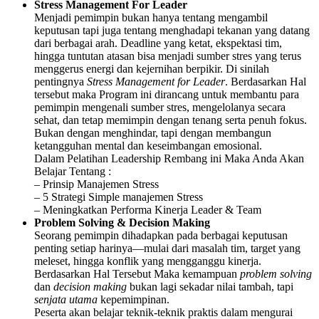
Stress Management For Leader
Menjadi pemimpin bukan hanya tentang mengambil
keputusan tapi juga tentang menghadapi tekanan yang datang
dari berbagai arah. Deadline yang ketat, ekspektasi tim,
hingga tuntutan atasan bisa menjadi sumber stres yang terus
menggerus energi dan kejernihan berpikir. Di sinilah
pentingnya
Stress Management for Leader
. Berdasarkan Hal
tersebut maka Program ini dirancang untuk membantu para
pemimpin mengenali sumber stres, mengelolanya secara
sehat, dan tetap memimpin dengan tenang serta penuh fokus.
Bukan dengan menghindar, tapi dengan membangun
ketangguhan mental dan keseimbangan emosional.
Dalam Pelatihan Leadership Rembang ini Maka Anda Akan
Belajar Tentang :
– Prinsip Manajemen Stress
– 5 Strategi Simple manajemen Stress
– Meningkatkan Performa Kinerja Leader & Team
Problem Solving & Decision Making
Seorang pemimpin dihadapkan pada berbagai keputusan
penting setiap harinya—mulai dari masalah tim, target yang
meleset, hingga konflik yang mengganggu kinerja.
Berdasarkan Hal Tersebut Maka kemampuan
problem solving
dan
decision making
bukan lagi sekadar nilai tambah, tapi
senjata utama
kepemimpinan.
Peserta akan belajar teknik-teknik praktis dalam mengurai