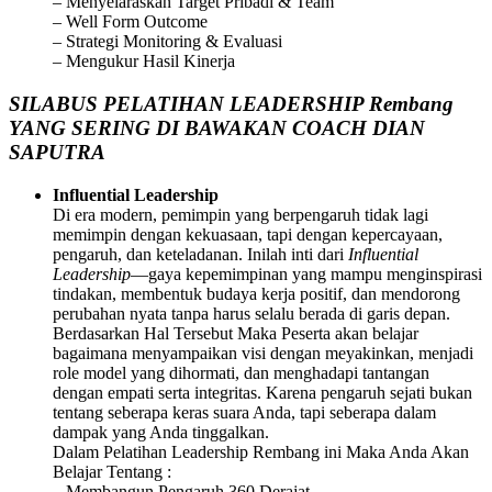
– Menyelaraskan Target Pribadi & Team
– Well Form Outcome
– Strategi Monitoring & Evaluasi
– Mengukur Hasil Kinerja
SILABUS PELATIHAN LEADERSHIP Rembang
YANG SERING DI BAWAKAN COACH DIAN
SAPUTRA
Influential Leadership
Di era modern, pemimpin yang berpengaruh tidak lagi
memimpin dengan kekuasaan, tapi dengan kepercayaan,
pengaruh, dan keteladanan. Inilah inti dari
Influential
Leadership
—gaya kepemimpinan yang mampu menginspirasi
tindakan, membentuk budaya kerja positif, dan mendorong
perubahan nyata tanpa harus selalu berada di garis depan.
Berdasarkan Hal Tersebut Maka Peserta akan belajar
bagaimana menyampaikan visi dengan meyakinkan, menjadi
role model yang dihormati, dan menghadapi tantangan
dengan empati serta integritas. Karena pengaruh sejati bukan
tentang seberapa keras suara Anda, tapi seberapa dalam
dampak yang Anda tinggalkan.
Dalam Pelatihan Leadership Rembang ini Maka Anda Akan
Belajar Tentang :
– Membangun Pengaruh 360 Derajat