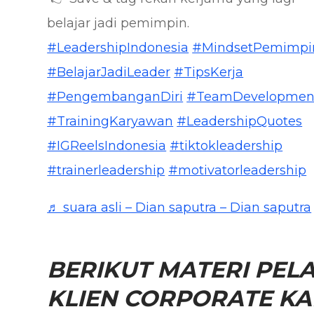
belajar jadi pemimpin. ⁣
#LeadershipIndonesia
#MindsetPemimpi
#BelajarJadiLeader
#TipsKerja
#PengembanganDiri
#TeamDevelopmen
#TrainingKaryawan
#LeadershipQuotes
#IGReelsIndonesia
#tiktokleadership
#trainerleadership
#motivatorleadership
♬ suara asli – Dian saputra – Dian saputra
BERIKUT MATERI PELA
KLIEN CORPORATE KAM