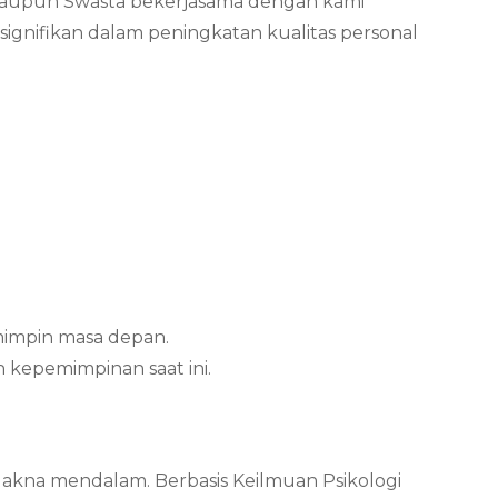
 maupun Swasta bekerjasama dengan kami
nifikan dalam peningkatan kualitas personal
mimpin masa depan.
 kepemimpinan saat ini.
Makna mendalam. Berbasis Keilmuan Psikologi