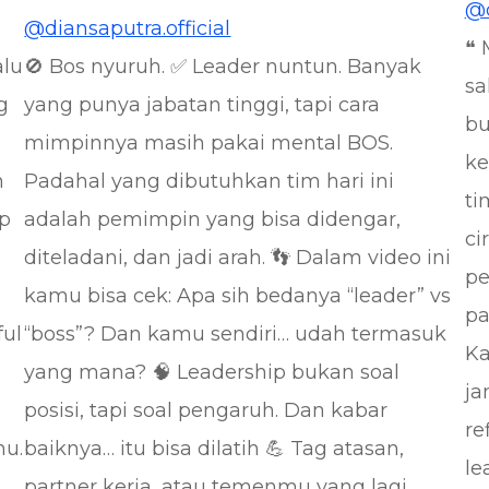
@d
@diansaputra.official
❝ 
alu
🚫 Bos nyuruh. ✅ Leader nuntun. Banyak
sa
g
yang punya jabatan tinggi, tapi cara
bu
mimpinnya masih pakai mental BOS.
ke
n
Padahal yang dibutuhkan tim hari ini
ti
ip
adalah pemimpin yang bisa didengar,
ci
diteladani, dan jadi arah. 👣 Dalam video ini
pe
kamu bisa cek: Apa sih bedanya “leader” vs
pa
ful
“boss”? Dan kamu sendiri… udah termasuk
Ka
yang mana? 🧠 Leadership bukan soal
ja
posisi, tapi soal pengaruh. Dan kabar
re
mu.
baiknya… itu bisa dilatih 💪 Tag atasan,
le
partner kerja, atau temenmu yang lagi