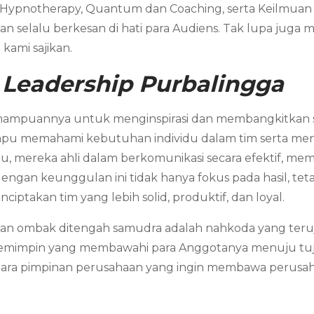
 Hypnotherapy, Quantum dan Coaching, serta Keilmuan ya
 selalu berkesan di hati para Audiens. Tak lupa juga 
kami sajikan.
 Leadership Purbalingga
mampuannya untuk menginspirasi dan membangkitkan se
pu memahami kebutuhan individu dalam tim serta me
itu, mereka ahli dalam berkomunikasi secara efektif, 
engan keunggulan ini tidak hanya fokus pada hasil, tet
iptakan tim yang lebih solid, produktif, dan loyal.
ran ombak ditengah samudra adalah nahkoda yang teruj
 pemimpin yang membawahi para Anggotanya menuju tuj
k para pimpinan perusahaan yang ingin membawa perusa