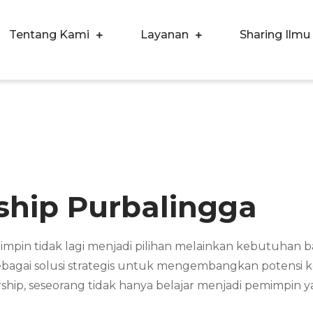
Tentang Kami
Layanan
Sharing Ilmu
ergi Corpora Indonesia
ngkatkan Kualitas SDM & Bisnis Anda
ship Purbalingga
in tidak lagi menjadi pilihan melainkan kebutuhan b
sebagai solusi strategis untuk mengembangkan potensi
ship, seseorang tidak hanya belajar menjadi pemimpin 