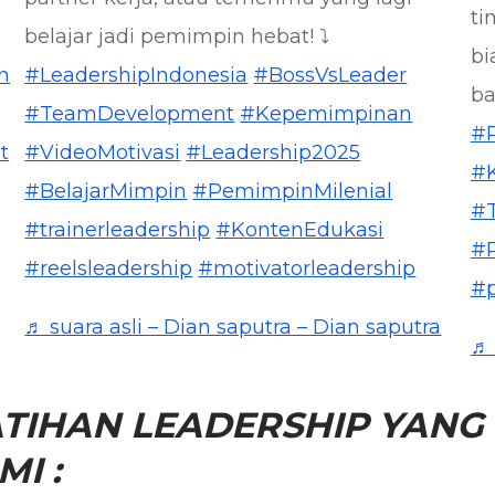
ti
belajar jadi pemimpin hebat! ⤵️
bi
n
#LeadershipIndonesia
#BossVsLeader
ba
#TeamDevelopment
#Kepemimpinan
#
t
#VideoMotivasi
#Leadership2025
#
#BelajarMimpin
#PemimpinMilenial
#
#trainerleadership
#KontenEdukasi
#R
#reelsleadership
#motivatorleadership
#p
♬ suara asli – Dian saputra – Dian saputra
♬ 
TIHAN LEADERSHIP YANG 
I :