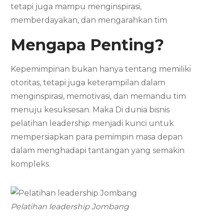
tetapi juga mampu menginspirasi,
memberdayakan, dan mengarahkan tim
Mengapa Penting?
Kepemimpinan bukan hanya tentang memiliki
otoritas, tetapi juga keterampilan dalam
menginspirasi, memotivasi, dan memandu tim
menuju kesuksesan. Maka Di dunia bisnis
pelatihan leadership menjadi kunci untuk
mempersiapkan para pemimpin masa depan
dalam menghadapi tantangan yang semakin
kompleks.
Pelatihan leadership Jombang