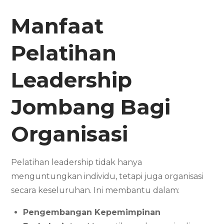
Manfaat
Pelatihan
Leadership
Jombang
Bagi
Organisasi
Pelatihan leadership tidak hanya
menguntungkan individu, tetapi juga organisasi
secara keseluruhan. Ini membantu dalam:
Pengembangan Kepemimpinan