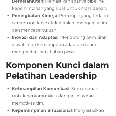
Berkelanjutan
: Memastikan adanya pipeline
kepemimpinan yang kuat untuk masa depan.
Peningkatan Kinerja
: Pemimpin yang terlatih
cenderung lebih efektif dalam mengelola tim
dan mencapai tujuan.
Inovasi dan Adaptasi
: Mendorong pemikiran
inovatif dan kemampuan adaptasi dalam
menghadapi perubahan pasar.
Komponen Kunci dalam
Pelatihan Leadership
Keterampilan Komunikasi
: Kemampuan
untuk berkomunikasi dengan jelas dan
memotivasi tim.
Kepemimpinan Situasional
: Menyesuaikan