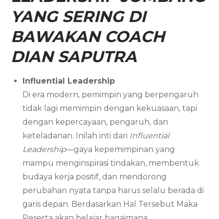
YANG SERING DI
BAWAKAN COACH
DIAN SAPUTRA
Influential Leadership
Di era modern, pemimpin yang berpengaruh
tidak lagi memimpin dengan kekuasaan, tapi
dengan kepercayaan, pengaruh, dan
keteladanan. Inilah inti dari
Influential
Leadership
—gaya kepemimpinan yang
mampu menginspirasi tindakan, membentuk
budaya kerja positif, dan mendorong
perubahan nyata tanpa harus selalu berada di
garis depan. Berdasarkan Hal Tersebut Maka
Peserta akan belajar bagaimana