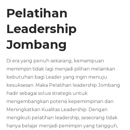
Pelatihan
Leadership
Jombang
Di era yang penuh sekarang, kemampuan
memimpin tidak lagi menjadi pilihan melainkan
kebutuhan bagi Leader yang ingin menuju
kesuksesan. Maka Pelatihan leadership Jombang
hadir sebagai solusi strategis untuk
mengembangkan potensi kepemimpinan dan
Meningkatkan Kualitas Leadership. Dengan
mengikuti pelatihan leadership, seseorang tidak
hanya belajar menjadi pemimpin yang tangguh,