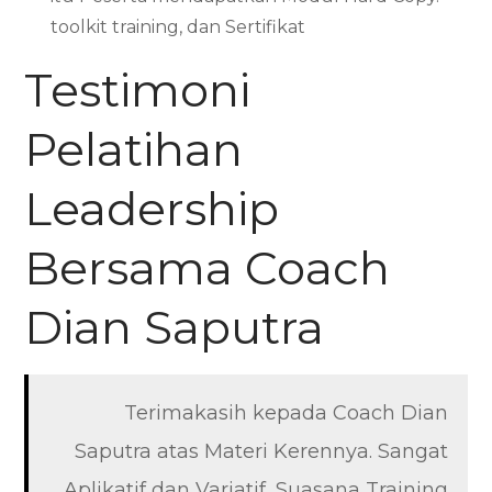
toolkit training, dan Sertifikat
Testimoni
Pelatihan
Leadership
Bersama Coach
Dian Saputra
Terimakasih kepada Coach Dian
Saputra atas Materi Kerennya. Sangat
Aplikatif dan Variatif, Suasana Training