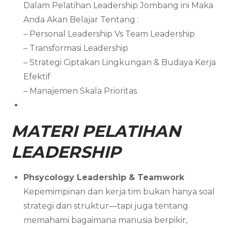
Dalam Pelatihan Leadership Jombang ini Maka
Anda Akan Belajar Tentang :
– Personal Leadership Vs Team Leadership
– Transformasi Leadership
– Strategi Ciptakan Lingkungan & Budaya Kerja
Efektif
– Manajemen Skala Prioritas
MATERI PELATIHAN
LEADERSHIP
Phsycology Leadership & Teamwork
Kepemimpinan dan kerja tim bukan hanya soal
strategi dan struktur—tapi juga tentang
memahami bagaimana manusia berpikir,