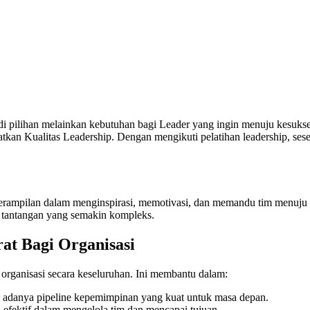
pilihan melainkan kebutuhan bagi Leader yang ingin menuju kesuksesan
an Kualitas Leadership. Dengan mengikuti pelatihan leadership, seseo
terampilan dalam menginspirasi, memotivasi, dan memandu tim menuju k
tantangan yang semakin kompleks.
at Bagi Organisasi
 organisasi secara keseluruhan. Ini membantu dalam:
 adanya pipeline kepemimpinan yang kuat untuk masa depan.
h efektif dalam mengelola tim dan mencapai tujuan.