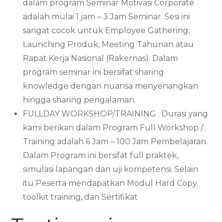
dalam program Seminar Motivasi Corporate
adalah mulai 1 jam – 3 Jam Seminar. Sesi ini
sangat cocok untuk Employee Gathering,
Launching Produk, Meeting Tahunan atau
Rapat Kerja Nasional (Rakernas). Dalam
program seminar ini bersifat sharing
knowledge dengan nuansa menyenangkan
hingga sharing pengalaman.
FULLDAY WORKSHOP/TRAINING : Durasi yang
kami berikan dalam Program Full Workshop /
Training adalah 6 Jam – 100 Jam Pembelajaran.
Dalam Program ini bersifat full praktek,
simulasi lapangan dan uji kompetensi. Selain
itu Peserta mendapatkan Modul Hard Copy.
toolkit training, dan Sertifikat