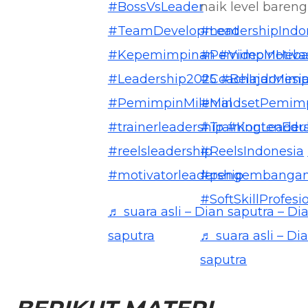
#BossVsLeader
naik level baren
#TeamDevelopment
#LeadershipIndo
#Kepemimpinan
#PemimpinHeba
#VideoMotiva
#Leadership2025
#CoachIndonesi
#BelajarMimp
#PemimpinMilenial
#MindsetPemim
#trainerleadership
#TrainingLeader
#KontenEdu
#reelsleadership
#ReelsIndonesia
#motivatorleadership
#pengembangand
#SoftSkillProfesi
♬ suara asli – Dian saputra – Di
saputra
♬ suara asli – Di
saputra