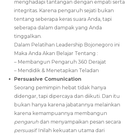
menghadapi tantangan dengan empati serta
integritas. Karena pengaruh sejati bukan
tentang seberapa keras suara Anda, tapi
seberapa dalam dampak yang Anda
tinggalkan.
Dalam Pelatihan Leadership Bojonegoro ini
Maka Anda Akan Belajar Tentang :
– Membangun Pengaruh 360 Derajat
– Mendidik & Menetapkan Teladan
Persuasive Comunication
Seorang pemimpin hebat tidak hanya
didengar, tapi dipercaya dan diikuti. Dan itu
bukan hanya karena jabatannya melainkan
karena kemampuannya membangun
pengaruh
dan menyampaikan pesan secara
persuasif
. Inilah kekuatan utama dari