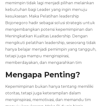
memimpin tidak lagi menjadi pilihan melainkan
kebutuhan bagi Leader yang ingin menuju
kesuksesan. Maka Pelatihan leadership
Bojonegoro hadir sebagai solusi strategis untuk
mengembangkan potensi kepemimpinan dan
Meningkatkan Kualitas Leadership. Dengan
mengikuti pelatihan leadership, seseorang tidak
hanya belajar menjadi pemimpin yang tangguh,
tetapi juga mampu menginspirasi,
memberdayakan, dan mengarahkan tim
Mengapa Penting?
Kepemimpinan bukan hanya tentang memiliki
otoritas, tetapi juga keterampilan dalam
menginspirasi, memotivasi, dan memandu tim