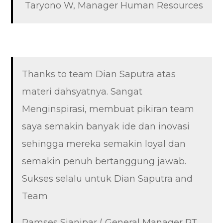
Taryono W, Manager Human Resources
Thanks to team Dian Saputra atas
materi dahsyatnya. Sangat
Menginspirasi, membuat pikiran team
saya semakin banyak ide dan inovasi
sehingga mereka semakin loyal dan
semakin penuh bertanggung jawab.
Sukses selalu untuk Dian Saputra and
Team
Ramses Sianipar ( General Manager PT.