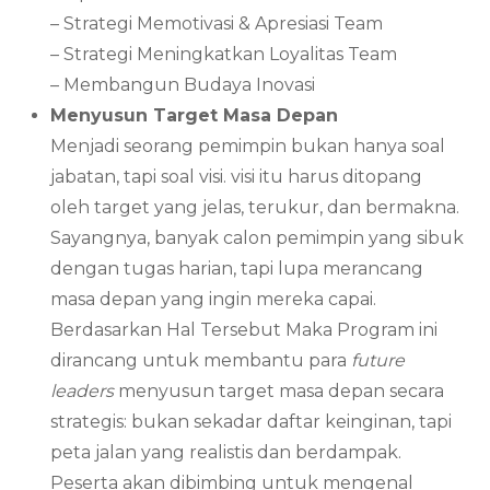
– Strategi Memotivasi & Apresiasi Team
– Strategi Meningkatkan Loyalitas Team
– Membangun Budaya Inovasi
Menyusun Target Masa Depan
Menjadi seorang pemimpin bukan hanya soal
jabatan, tapi soal visi. visi itu harus ditopang
oleh target yang jelas, terukur, dan bermakna.
Sayangnya, banyak calon pemimpin yang sibuk
dengan tugas harian, tapi lupa merancang
masa depan yang ingin mereka capai.
Berdasarkan Hal Tersebut Maka Program ini
dirancang untuk membantu para
future
leaders
menyusun target masa depan secara
strategis: bukan sekadar daftar keinginan, tapi
peta jalan yang realistis dan berdampak.
Peserta akan dibimbing untuk mengenal