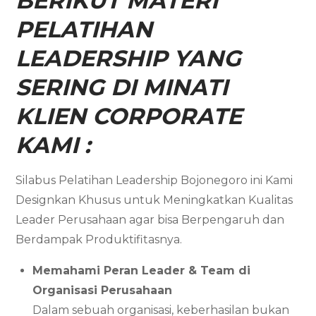
BERIKUT MATERI
PELATIHAN
LEADERSHIP YANG
SERING DI MINATI
KLIEN CORPORATE
KAMI :
Silabus Pelatihan Leadership Bojonegoro ini Kami
Designkan Khusus untuk Meningkatkan Kualitas
Leader Perusahaan agar bisa Berpengaruh dan
Berdampak Produktifitasnya.
Memahami Peran Leader & Team di
Organisasi Perusahaan
Dalam sebuah organisasi, keberhasilan bukan