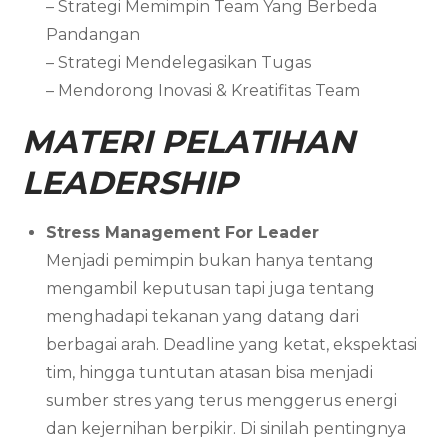
– Strategi Memimpin Team Yang Berbeda
Pandangan
– Strategi Mendelegasikan Tugas
– Mendorong Inovasi & Kreatifitas Team
MATERI PELATIHAN
LEADERSHIP
Stress Management For Leader
Menjadi pemimpin bukan hanya tentang
mengambil keputusan tapi juga tentang
menghadapi tekanan yang datang dari
berbagai arah. Deadline yang ketat, ekspektasi
tim, hingga tuntutan atasan bisa menjadi
sumber stres yang terus menggerus energi
dan kejernihan berpikir. Di sinilah pentingnya