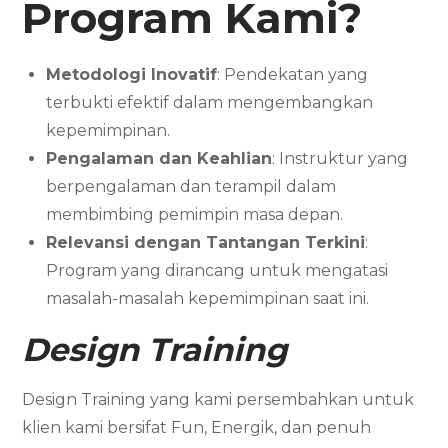
Program Kami?
Metodologi Inovatif
: Pendekatan yang
terbukti efektif dalam mengembangkan
kepemimpinan.
Pengalaman dan Keahlian
: Instruktur yang
berpengalaman dan terampil dalam
membimbing pemimpin masa depan.
Relevansi dengan Tantangan Terkini
:
Program yang dirancang untuk mengatasi
masalah-masalah kepemimpinan saat ini.
Design Training
Design Training yang kami persembahkan untuk
klien kami bersifat Fun, Energik, dan penuh