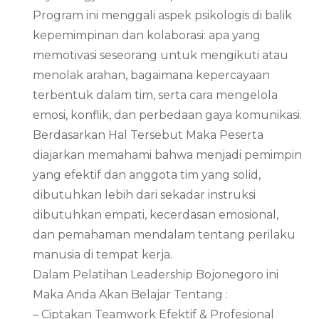
Program ini menggali aspek psikologis di balik
kepemimpinan dan kolaborasi: apa yang
memotivasi seseorang untuk mengikuti atau
menolak arahan, bagaimana kepercayaan
terbentuk dalam tim, serta cara mengelola
emosi, konflik, dan perbedaan gaya komunikasi.
Berdasarkan Hal Tersebut Maka Peserta
diajarkan memahami bahwa menjadi pemimpin
yang efektif dan anggota tim yang solid,
dibutuhkan lebih dari sekadar instruksi
dibutuhkan empati, kecerdasan emosional,
dan pemahaman mendalam tentang perilaku
manusia di tempat kerja.
Dalam Pelatihan Leadership Bojonegoro ini
Maka Anda Akan Belajar Tentang :
– Ciptakan Teamwork Efektif & Profesional