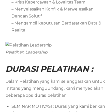
– Krisis Kepercayaan & Loyalitas Team
– Menyelesaikan Konflik & Menyelesaikan
Dengan Solutif
– Mengambil keputusan Berdasarkan Data &
Realita
Pelatihan Leadership
DURASI PELATIHAN :
Dalam Pelatihan yang kami selenggarakan untuk
Instansi yang menguundang, kami menyediakan
beberapa opsi durasi pelatihan
SEMINAR MOTIVASI : Durasi yang kami berikan