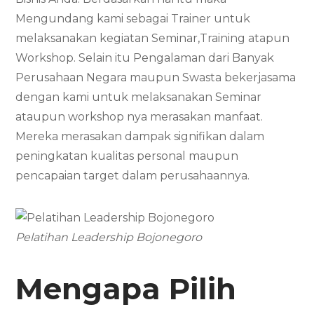
Mengundang kami sebagai Trainer untuk
melaksanakan kegiatan Seminar,Training atapun
Workshop. Selain itu Pengalaman dari Banyak
Perusahaan Negara maupun Swasta bekerjasama
dengan kami untuk melaksanakan Seminar
ataupun workshop nya merasakan manfaat.
Mereka merasakan dampak signifikan dalam
peningkatan kualitas personal maupun
pencapaian target dalam perusahaannya.
Pelatihan Leadership Bojonegoro
Mengapa Pilih