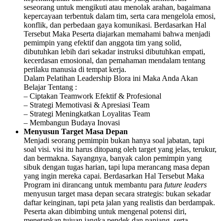
seseorang untuk mengikuti atau menolak arahan, bagaimana
kepercayaan terbentuk dalam tim, serta cara mengelola emosi,
konflik, dan perbedaan gaya komunikasi. Berdasarkan Hal
Tersebut Maka Peserta diajarkan memahami bahwa menjadi
pemimpin yang efektif dan anggota tim yang solid,
dibutuhkan lebih dari sekadar instruksi dibutuhkan empati,
kecerdasan emosional, dan pemahaman mendalam tentang
perilaku manusia di tempat kerja.
Dalam Pelatihan Leadership Blora ini Maka Anda Akan
Belajar Tentang :
– Ciptakan Teamwork Efektif & Profesional
– Strategi Memotivasi & Apresiasi Team
– Strategi Meningkatkan Loyalitas Team
– Membangun Budaya Inovasi
Menyusun Target Masa Depan
Menjadi seorang pemimpin bukan hanya soal jabatan, tapi
soal visi. visi itu harus ditopang oleh target yang jelas, terukur,
dan bermakna. Sayangnya, banyak calon pemimpin yang
sibuk dengan tugas harian, tapi lupa merancang masa depan
yang ingin mereka capai. Berdasarkan Hal Tersebut Maka
Program ini dirancang untuk membantu para
future leaders
menyusun target masa depan secara strategis: bukan sekadar
daftar keinginan, tapi peta jalan yang realistis dan berdampak.
Peserta akan dibimbing untuk mengenal potensi diri,
menetapkan tujuan jangka pendek dan panjang, serta