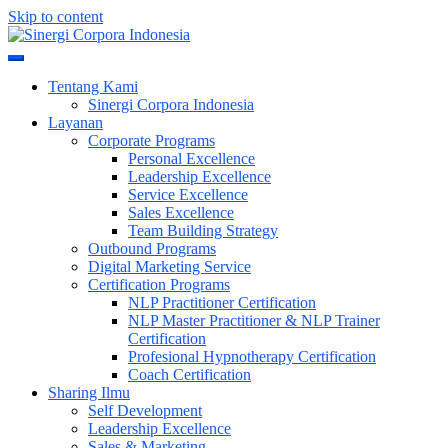
Skip to content
Meningkatkan Kualitas SDM & Bisnis Anda
Sinergi Corpora Indonesia
Tentang Kami
Sinergi Corpora Indonesia
Layanan
Corporate Programs
Personal Excellence
Leadership Excellence
Service Excellence
Sales Excellence
Team Building Strategy
Outbound Programs
Digital Marketing Service
Certification Programs
NLP Practitioner Certification
NLP Master Practitioner & NLP Trainer
Certification
Profesional Hypnotherapy Certification
Coach Certification
Sharing Ilmu
Self Development
Leadership Excellence
Sales & Marketing