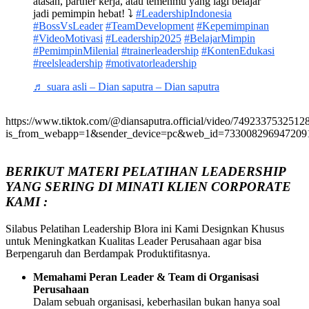
atasan, partner kerja, atau temenmu yang lagi belajar
jadi pemimpin hebat! ⤵️
#LeadershipIndonesia
#BossVsLeader
#TeamDevelopment
#Kepemimpinan
#VideoMotivasi
#Leadership2025
#BelajarMimpin
#PemimpinMilenial
#trainerleadership
#KontenEdukasi
#reelsleadership
#motivatorleadership
♬ suara asli – Dian saputra – Dian saputra
https://www.tiktok.com/@diansaputra.official/video/749233753251
is_from_webapp=1&sender_device=pc&web_id=733008296947209
BERIKUT MATERI PELATIHAN LEADERSHIP
YANG SERING DI MINATI KLIEN CORPORATE
KAMI :
Silabus Pelatihan Leadership Blora ini Kami Designkan Khusus
untuk Meningkatkan Kualitas Leader Perusahaan agar bisa
Berpengaruh dan Berdampak Produktifitasnya.
Memahami Peran Leader & Team di Organisasi
Perusahaan
Dalam sebuah organisasi, keberhasilan bukan hanya soal