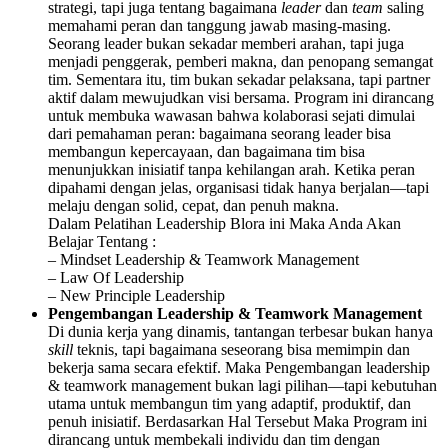
strategi, tapi juga tentang bagaimana
leader
dan
team
saling
memahami peran dan tanggung jawab masing-masing.
Seorang leader bukan sekadar memberi arahan, tapi juga
menjadi penggerak, pemberi makna, dan penopang semangat
tim. Sementara itu, tim bukan sekadar pelaksana, tapi partner
aktif dalam mewujudkan visi bersama. Program ini dirancang
untuk membuka wawasan bahwa kolaborasi sejati dimulai
dari pemahaman peran: bagaimana seorang leader bisa
membangun kepercayaan, dan bagaimana tim bisa
menunjukkan inisiatif tanpa kehilangan arah. Ketika peran
dipahami dengan jelas, organisasi tidak hanya berjalan—tapi
melaju dengan solid, cepat, dan penuh makna.
Dalam Pelatihan Leadership Blora ini Maka Anda Akan
Belajar Tentang :
– Mindset Leadership & Teamwork Management
– Law Of Leadership
– New Principle Leadership
Pengembangan Leadership & Teamwork Management
Di dunia kerja yang dinamis, tantangan terbesar bukan hanya
skill
teknis, tapi bagaimana seseorang bisa memimpin dan
bekerja sama secara efektif. Maka Pengembangan leadership
& teamwork management bukan lagi pilihan—tapi kebutuhan
utama untuk membangun tim yang adaptif, produktif, dan
penuh inisiatif. Berdasarkan Hal Tersebut Maka Program ini
dirancang untuk membekali individu dan tim dengan