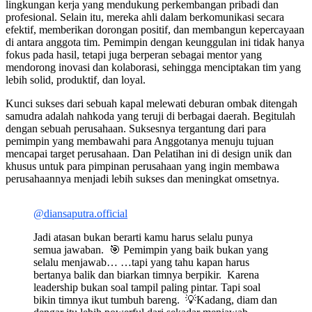
lingkungan kerja yang mendukung perkembangan pribadi dan
profesional. Selain itu, mereka ahli dalam berkomunikasi secara
efektif, memberikan dorongan positif, dan membangun kepercayaan
di antara anggota tim. Pemimpin dengan keunggulan ini tidak hanya
fokus pada hasil, tetapi juga berperan sebagai mentor yang
mendorong inovasi dan kolaborasi, sehingga menciptakan tim yang
lebih solid, produktif, dan loyal.
Kunci sukses dari sebuah kapal melewati deburan ombak ditengah
samudra adalah nahkoda yang teruji di berbagai daerah. Begitulah
dengan sebuah perusahaan. Suksesnya tergantung dari para
pemimpin yang membawahi para Anggotanya menuju tujuan
mencapai target perusahaan. Dan Pelatihan ini di design unik dan
khusus untuk para pimpinan perusahaan yang ingin membawa
perusahaannya menjadi lebih sukses dan meningkat omsetnya.
@diansaputra.official
Jadi atasan bukan berarti kamu harus selalu punya
semua jawaban. ⁣ 🎯 Pemimpin yang baik bukan yang
selalu menjawab… …tapi yang tahu kapan harus
bertanya balik dan biarkan timnya berpikir. ⁣ Karena
leadership bukan soal tampil paling pintar. Tapi soal
bikin timnya ikut tumbuh bareng. ⁣ 💡Kadang, diam dan