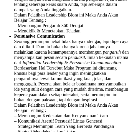
tentang seberapa keras suara Anda, tapi seberapa dalam
dampak yang Anda tinggalkan.
Dalam Pelatihan Leadership Blora ini Maka Anda Akan
Belajar Tentang :
– Membangun Pengaruh 360 Derajat
– Mendidik & Menetapkan Teladan
Persuasive Comunication
Seorang pemimpin hebat tidak hanya didengar, tapi dipercaya
dan diikuti. Dan itu bukan hanya karena jabatannya
melainkan karena kemampuannya membangun
pengaruh
dan
menyampaikan pesan secara
persuasif
. Inilah kekuatan utama
dari
Influential Leadership & Persuasive Communication
.
Berdasarkan Hal Tersebut Maka Program ini dirancang
khusus bagi para leader yang ingin meningkatkan
pengaruhnya lewat komunikasi yang kuat, jelas, dan
menggugah. Peserta akan belajar bagaimana menyampaikan
ide yang sulit dengan cara yang mudah diterima, membangun
kepercayaan dalam setiap interaksi, serta memimpin tim
bukan dengan paksaan, tapi dengan inspirasi.
Dalam Pelatihan Leadership Blora ini Maka Anda Akan
Belajar Tentang :
– Membangun Kedekatan dan Kenyamanan Team
– Komunikasi Asertif Persuasif Lintas Generasi
– Strategi Memimpin Team Yang Berbeda Pandangan
– Strategi Mendelegasikan Tugas