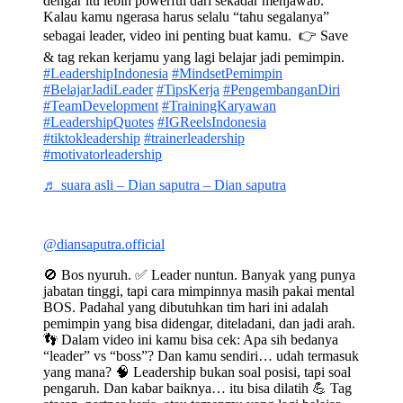
dengar itu lebih powerful dari sekadar menjawab. ⁣
Kalau kamu ngerasa harus selalu “tahu segalanya”
sebagai leader, video ini penting buat kamu. ⁣ 👉 Save
& tag rekan kerjamu yang lagi belajar jadi pemimpin. ⁣
#LeadershipIndonesia
#MindsetPemimpin
#BelajarJadiLeader
#TipsKerja
#PengembanganDiri
#TeamDevelopment
#TrainingKaryawan
#LeadershipQuotes
#IGReelsIndonesia
#tiktokleadership
#trainerleadership
#motivatorleadership
♬ suara asli – Dian saputra – Dian saputra
@diansaputra.official
🚫 Bos nyuruh. ✅ Leader nuntun. Banyak yang punya
jabatan tinggi, tapi cara mimpinnya masih pakai mental
BOS. Padahal yang dibutuhkan tim hari ini adalah
pemimpin yang bisa didengar, diteladani, dan jadi arah.
👣 Dalam video ini kamu bisa cek: Apa sih bedanya
“leader” vs “boss”? Dan kamu sendiri… udah termasuk
yang mana? 🧠 Leadership bukan soal posisi, tapi soal
pengaruh. Dan kabar baiknya… itu bisa dilatih 💪 Tag