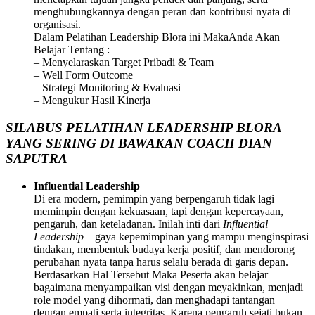
menghubungkannya dengan peran dan kontribusi nyata di
organisasi.
Dalam Pelatihan Leadership Blora ini MakaAnda Akan
Belajar Tentang :
– Menyelaraskan Target Pribadi & Team
– Well Form Outcome
– Strategi Monitoring & Evaluasi
– Mengukur Hasil Kinerja
SILABUS PELATIHAN LEADERSHIP BLORA
YANG SERING DI BAWAKAN COACH DIAN
SAPUTRA
Influential Leadership
Di era modern, pemimpin yang berpengaruh tidak lagi
memimpin dengan kekuasaan, tapi dengan kepercayaan,
pengaruh, dan keteladanan. Inilah inti dari
Influential
Leadership
—gaya kepemimpinan yang mampu menginspirasi
tindakan, membentuk budaya kerja positif, dan mendorong
perubahan nyata tanpa harus selalu berada di garis depan.
Berdasarkan Hal Tersebut Maka Peserta akan belajar
bagaimana menyampaikan visi dengan meyakinkan, menjadi
role model yang dihormati, dan menghadapi tantangan
dengan empati serta integritas. Karena pengaruh sejati bukan