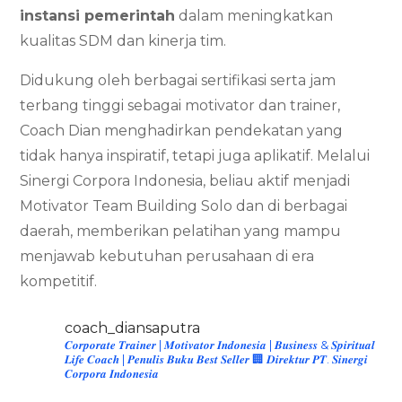
instansi pemerintah
dalam meningkatkan
kualitas SDM dan kinerja tim.
Didukung oleh berbagai sertifikasi serta jam
terbang tinggi sebagai motivator dan trainer,
Coach Dian menghadirkan pendekatan yang
tidak hanya inspiratif, tetapi juga aplikatif. Melalui
Sinergi Corpora Indonesia, beliau aktif menjadi
Motivator Team Building Solo dan di berbagai
daerah, memberikan pelatihan yang mampu
menjawab kebutuhan perusahaan di era
kompetitif.
coach_diansaputra
𝑪𝒐𝒓𝒑𝒐𝒓𝒂𝒕𝒆 𝑻𝒓𝒂𝒊𝒏𝒆𝒓 | 𝑴𝒐𝒕𝒊𝒗𝒂𝒕𝒐𝒓 𝑰𝒏𝒅𝒐𝒏𝒆𝒔𝒊𝒂 | 𝑩𝒖𝒔𝒊𝒏𝒆𝒔𝒔 & 𝑺𝒑𝒊𝒓𝒊𝒕𝒖𝒂𝒍
𝑳𝒊𝒇𝒆 𝑪𝒐𝒂𝒄𝒉 | 𝑷𝒆𝒏𝒖𝒍𝒊𝒔 𝑩𝒖𝒌𝒖 𝑩𝒆𝒔𝒕 𝑺𝒆𝒍𝒍𝒆𝒓
🏢 𝑫𝒊𝒓𝒆𝒌𝒕𝒖𝒓 𝑷𝑻. 𝑺𝒊𝒏𝒆𝒓𝒈𝒊
𝑪𝒐𝒓𝒑𝒐𝒓𝒂 𝑰𝒏𝒅𝒐𝒏𝒆𝒔𝒊𝒂