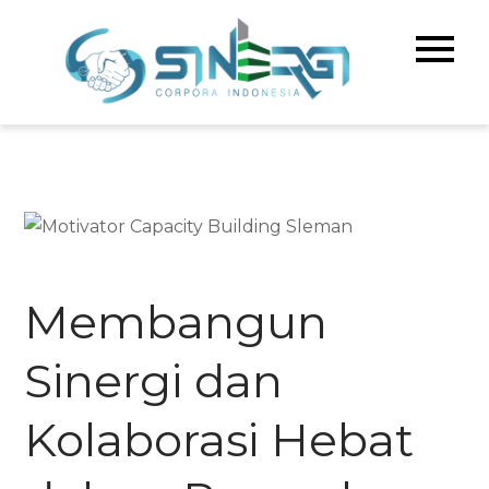
Skip
to
Sinerg
Meningka
content
Kualitas 
Corpo
& Bisnis A
Indone
Membangun
Sinergi dan
Kolaborasi Hebat