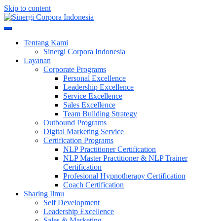
Skip to content
Meningkatkan Kualitas SDM & Bisnis Anda
Sinergi Corpora Indonesia
Tentang Kami
Sinergi Corpora Indonesia
Layanan
Corporate Programs
Personal Excellence
Leadership Excellence
Service Excellence
Sales Excellence
Team Building Strategy
Outbound Programs
Digital Marketing Service
Certification Programs
NLP Practitioner Certification
NLP Master Practitioner & NLP Trainer
Certification
Profesional Hypnotherapy Certification
Coach Certification
Sharing Ilmu
Self Development
Leadership Excellence
Sales & Marketing