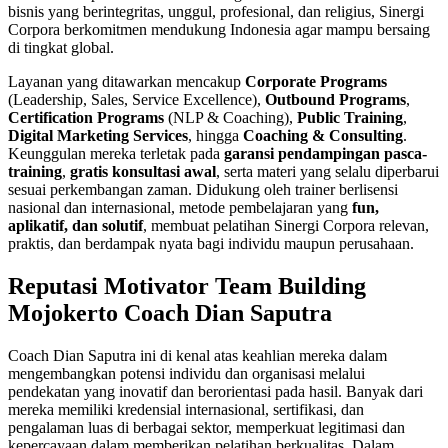
bisnis yang berintegritas, unggul, profesional, dan religius, Sinergi
Corpora berkomitmen mendukung Indonesia agar mampu bersaing
di tingkat global.
Layanan yang ditawarkan mencakup
Corporate Programs
(Leadership, Sales, Service Excellence),
Outbound Programs
,
Certification Programs
(NLP & Coaching),
Public Training
,
Digital Marketing Services
, hingga
Coaching & Consulting
.
Keunggulan mereka terletak pada
garansi pendampingan pasca-
training
,
gratis konsultasi awal
, serta materi yang selalu diperbarui
sesuai perkembangan zaman. Didukung oleh trainer berlisensi
nasional dan internasional, metode pembelajaran yang
fun,
aplikatif, dan solutif
, membuat pelatihan Sinergi Corpora relevan,
praktis, dan berdampak nyata bagi individu maupun perusahaan.
Reputasi Motivator Team Building
Mojokerto Coach Dian Saputra
Coach Dian Saputra ini di kenal atas keahlian mereka dalam
mengembangkan potensi individu dan organisasi melalui
pendekatan yang inovatif dan berorientasi pada hasil. Banyak dari
mereka memiliki kredensial internasional, sertifikasi, dan
pengalaman luas di berbagai sektor, memperkuat legitimasi dan
kepercayaan dalam memberikan pelatihan berkualitas. Dalam