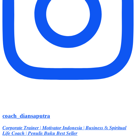
coach_diansaputra
𝑪𝒐𝒓𝒑𝒐𝒓𝒂𝒕𝒆 𝑻𝒓𝒂𝒊𝒏𝒆𝒓 | 𝑴𝒐𝒕𝒊𝒗𝒂𝒕𝒐𝒓 𝑰𝒏𝒅𝒐𝒏𝒆𝒔𝒊𝒂 | 𝑩𝒖𝒔𝒊𝒏𝒆𝒔𝒔 & 𝑺𝒑𝒊𝒓𝒊𝒕𝒖𝒂𝒍
𝑳𝒊𝒇𝒆 𝑪𝒐𝒂𝒄𝒉 | 𝑷𝒆𝒏𝒖𝒍𝒊𝒔 𝑩𝒖𝒌𝒖 𝑩𝒆𝒔𝒕 𝑺𝒆𝒍𝒍𝒆𝒓