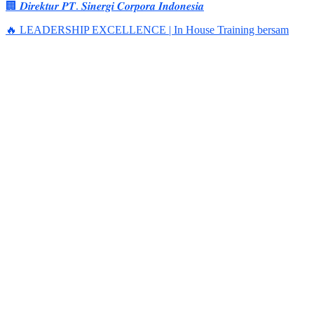
🏢 𝑫𝒊𝒓𝒆𝒌𝒕𝒖𝒓 𝑷𝑻. 𝑺𝒊𝒏𝒆𝒓𝒈𝒊 𝑪𝒐𝒓𝒑𝒐𝒓𝒂 𝑰𝒏𝒅𝒐𝒏𝒆𝒔𝒊𝒂
🔥 LEADERSHIP EXCELLENCE | In House Training bersam