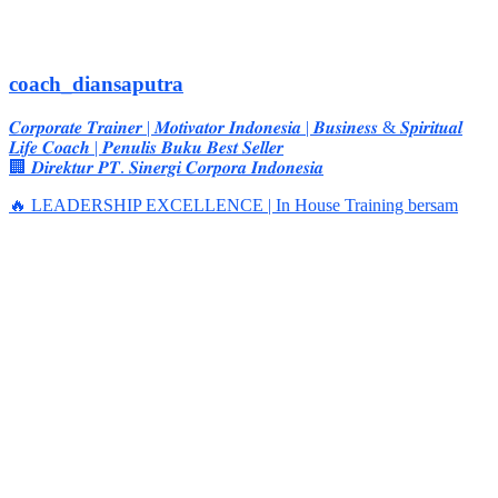
coach_diansaputra
𝑪𝒐𝒓𝒑𝒐𝒓𝒂𝒕𝒆 𝑻𝒓𝒂𝒊𝒏𝒆𝒓 | 𝑴𝒐𝒕𝒊𝒗𝒂𝒕𝒐𝒓 𝑰𝒏𝒅𝒐𝒏𝒆𝒔𝒊𝒂 | 𝑩𝒖𝒔𝒊𝒏𝒆𝒔𝒔 & 𝑺𝒑𝒊𝒓𝒊𝒕𝒖𝒂𝒍
𝑳𝒊𝒇𝒆 𝑪𝒐𝒂𝒄𝒉 | 𝑷𝒆𝒏𝒖𝒍𝒊𝒔 𝑩𝒖𝒌𝒖 𝑩𝒆𝒔𝒕 𝑺𝒆𝒍𝒍𝒆𝒓
🏢 𝑫𝒊𝒓𝒆𝒌𝒕𝒖𝒓 𝑷𝑻. 𝑺𝒊𝒏𝒆𝒓𝒈𝒊 𝑪𝒐𝒓𝒑𝒐𝒓𝒂 𝑰𝒏𝒅𝒐𝒏𝒆𝒔𝒊𝒂
🔥 LEADERSHIP EXCELLENCE | In House Training bersam