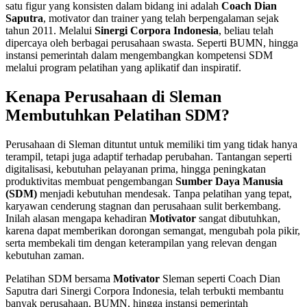
satu figur yang konsisten dalam bidang ini adalah
Coach Dian
Saputra
, motivator dan trainer yang telah berpengalaman sejak
tahun 2011. Melalui
Sinergi Corpora Indonesia
, beliau telah
dipercaya oleh berbagai perusahaan swasta. Seperti BUMN, hingga
instansi pemerintah dalam mengembangkan kompetensi SDM
melalui program pelatihan yang aplikatif dan inspiratif.
Kenapa Perusahaan di Sleman
Membutuhkan Pelatihan SDM?
Perusahaan di Sleman dituntut untuk memiliki tim yang tidak hanya
terampil, tetapi juga adaptif terhadap perubahan. Tantangan seperti
digitalisasi, kebutuhan pelayanan prima, hingga peningkatan
produktivitas membuat pengembangan
Sumber Daya Manusia
(SDM)
menjadi kebutuhan mendesak. Tanpa pelatihan yang tepat,
karyawan cenderung stagnan dan perusahaan sulit berkembang.
Inilah alasan mengapa kehadiran
Motivator
sangat dibutuhkan,
karena dapat memberikan dorongan semangat, mengubah pola pikir,
serta membekali tim dengan keterampilan yang relevan dengan
kebutuhan zaman.
Pelatihan SDM bersama
Motivator
Sleman seperti Coach Dian
Saputra dari Sinergi Corpora Indonesia, telah terbukti membantu
banyak perusahaan, BUMN, hingga instansi pemerintah