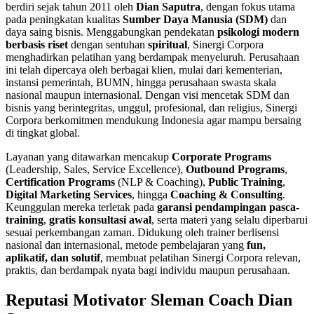
berdiri sejak tahun 2011 oleh
Dian Saputra
, dengan fokus utama
pada peningkatan kualitas
Sumber Daya Manusia (SDM)
dan
daya saing bisnis. Menggabungkan pendekatan
psikologi modern
berbasis riset
dengan sentuhan
spiritual
, Sinergi Corpora
menghadirkan pelatihan yang berdampak menyeluruh. Perusahaan
ini telah dipercaya oleh berbagai klien, mulai dari kementerian,
instansi pemerintah, BUMN, hingga perusahaan swasta skala
nasional maupun internasional. Dengan visi mencetak SDM dan
bisnis yang berintegritas, unggul, profesional, dan religius, Sinergi
Corpora berkomitmen mendukung Indonesia agar mampu bersaing
di tingkat global.
Layanan yang ditawarkan mencakup
Corporate Programs
(Leadership, Sales, Service Excellence),
Outbound Programs
,
Certification Programs
(NLP & Coaching),
Public Training
,
Digital Marketing Services
, hingga
Coaching & Consulting
.
Keunggulan mereka terletak pada
garansi pendampingan pasca-
training
,
gratis konsultasi awal
, serta materi yang selalu diperbarui
sesuai perkembangan zaman. Didukung oleh trainer berlisensi
nasional dan internasional, metode pembelajaran yang
fun,
aplikatif, dan solutif
, membuat pelatihan Sinergi Corpora relevan,
praktis, dan berdampak nyata bagi individu maupun perusahaan.
Reputasi Motivator Sleman Coach Dian