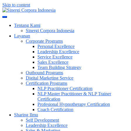
Skip to content
Meningkatkan Kualitas SDM & Bisnis Anda
Sinergi Corpora Indonesia
Tentang Kami
Sinergi Corpora Indonesia
Layanan
Corporate Programs
Personal Excellence
Leadership Excellence
Service Excellence
Sales Excellence
Team Building Strategy
Outbound Programs
Digital Marketing Service
Certification Programs
NLP Practitioner Certification
NLP Master Practitioner & NLP Trainer
Certification
Profesional Hypnotherapy Certification
Coach Certification
Sharing Ilmu
Self Development
Leadership Excellence
Sales & Marketing