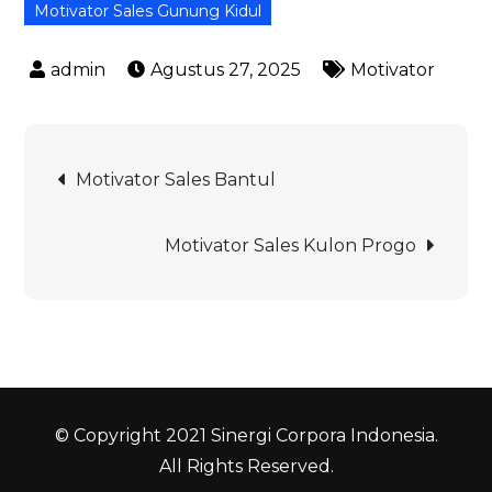
Motivator Sales Gunung Kidul
Agustus 27, 2025
Motivator
Navigasi
Motivator Sales Bantul
pos
Motivator Sales Kulon Progo
© Copyright 2021 Sinergi Corpora Indonesia.
All Rights Reserved.