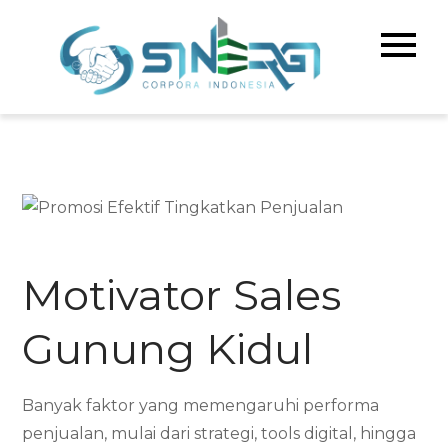
Skip
to
Sinerg
Meningka
content
Kualitas 
Corpo
& Bisnis A
Indone
Motivator Sales
Gunung Kidul
Banyak faktor yang memengaruhi performa
penjualan, mulai dari strategi, tools digital, hingga