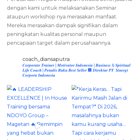
dengan kami untuk melaksanakan Seminar
ataupun workshop nya merasakan manfaat.
Mereka merasakan dampak signifikan dalam
peningkatan kualitas personal maupun
pencapaian target dalam perusahaannya.
coach_diansaputra
𝑪𝒐𝒓𝒑𝒐𝒓𝒂𝒕𝒆 𝑻𝒓𝒂𝒊𝒏𝒆𝒓 | 𝑴𝒐𝒕𝒊𝒗𝒂𝒕𝒐𝒓 𝑰𝒏𝒅𝒐𝒏𝒆𝒔𝒊𝒂 | 𝑩𝒖𝒔𝒊𝒏𝒆𝒔𝒔 & 𝑺𝒑𝒊𝒓𝒊𝒕𝒖𝒂𝒍
𝑳𝒊𝒇𝒆 𝑪𝒐𝒂𝒄𝒉 | 𝑷𝒆𝒏𝒖𝒍𝒊𝒔 𝑩𝒖𝒌𝒖 𝑩𝒆𝒔𝒕 𝑺𝒆𝒍𝒍𝒆𝒓
🏢 𝑫𝒊𝒓𝒆𝒌𝒕𝒖𝒓 𝑷𝑻. 𝑺𝒊𝒏𝒆𝒓𝒈𝒊
𝑪𝒐𝒓𝒑𝒐𝒓𝒂 𝑰𝒏𝒅𝒐𝒏𝒆𝒔𝒊𝒂