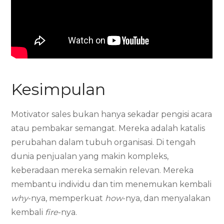
Kesimpulan
Motivator sales bukan hanya sekadar pengisi acara
atau pembakar semangat. Mereka adalah katalis
perubahan dalam tubuh organisasi. Di tengah
dunia penjualan yang makin kompleks,
keberadaan mereka semakin relevan. Mereka
membantu individu dan tim menemukan kembali
why
-nya, memperkuat
how
-nya, dan menyalakan
kembali
fire
-nya.