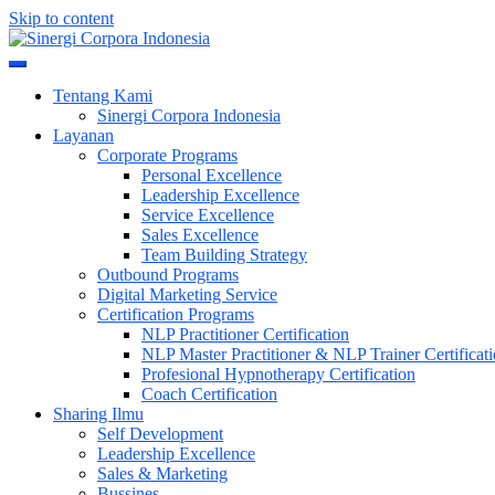
Skip to content
Meningkatkan Kualitas SDM & Bisnis Anda
Sinergi Corpora Indonesia
Tentang Kami
Sinergi Corpora Indonesia
Layanan
Corporate Programs
Personal Excellence
Leadership Excellence
Service Excellence
Sales Excellence
Team Building Strategy
Outbound Programs
Digital Marketing Service
Certification Programs
NLP Practitioner Certification
NLP Master Practitioner & NLP Trainer Certificat
Profesional Hypnotherapy Certification
Coach Certification
Sharing Ilmu
Self Development
Leadership Excellence
Sales & Marketing
Bussines