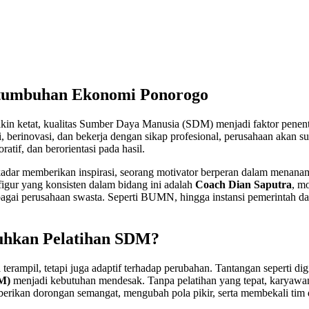
tumbuhan Ekonomi Ponorogo
in ketat, kualitas Sumber Daya Manusia (SDM) menjadi faktor penentu 
rinovasi, dan bekerja dengan sikap profesional, perusahaan akan sul
atif, dan berorientasi pada hasil.
kadar memberikan inspirasi, seorang motivator berperan dalam menanam
figur yang konsisten dalam bidang ini adalah
Coach Dian Saputra
, m
berbagai perusahaan swasta. Seperti BUMN, hingga instansi pemerinta
uhkan Pelatihan SDM?
terampil, tetapi juga adaptif terhadap perubahan. Tantangan seperti di
M)
menjadi kebutuhan mendesak. Tanpa pelatihan yang tepat, karyawan
erikan dorongan semangat, mengubah pola pikir, serta membekali tim