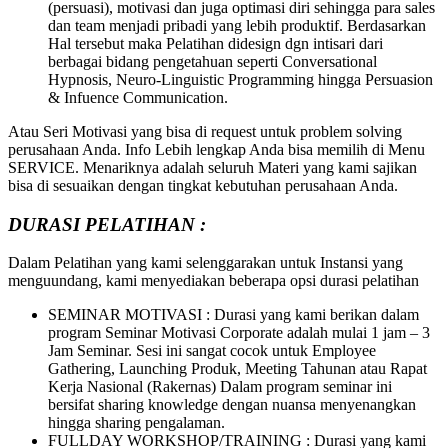
(persuasi), motivasi dan juga optimasi diri sehingga para sales
dan team menjadi pribadi yang lebih produktif. Berdasarkan
Hal tersebut maka Pelatihan didesign dgn intisari dari
berbagai bidang pengetahuan seperti Conversational
Hypnosis, Neuro-Linguistic Programming hingga Persuasion
& Infuence Communication.
Atau Seri Motivasi yang bisa di request untuk problem solving
perusahaan Anda. Info Lebih lengkap Anda bisa memilih di Menu
SERVICE. Menariknya adalah seluruh Materi yang kami sajikan
bisa di sesuaikan dengan tingkat kebutuhan perusahaan Anda.
DURASI PELATIHAN :
Dalam Pelatihan yang kami selenggarakan untuk Instansi yang
menguundang, kami menyediakan beberapa opsi durasi pelatihan
SEMINAR MOTIVASI : Durasi yang kami berikan dalam
program Seminar Motivasi Corporate adalah mulai 1 jam – 3
Jam Seminar. Sesi ini sangat cocok untuk Employee
Gathering, Launching Produk, Meeting Tahunan atau Rapat
Kerja Nasional (Rakernas) Dalam program seminar ini
bersifat sharing knowledge dengan nuansa menyenangkan
hingga sharing pengalaman.
FULLDAY WORKSHOP/TRAINING : Durasi yang kami