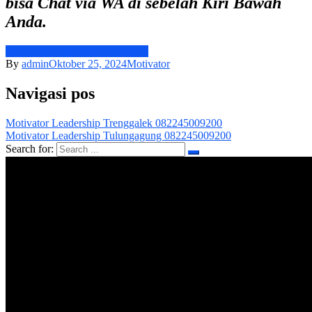
bisa Chat via WA di sebelah Kiri Bawah
Anda.
Motivator Leadership Situbondo
By
admin
Oktober 25, 2024
Motivator
Navigasi pos
Motivator Leadership Trenggalek 082245009200
Motivator Leadership Tulungagung 082245009200
Search for: