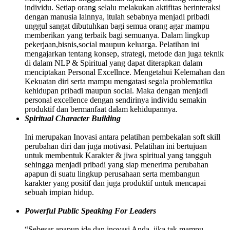
individu. Setiap orang selalu melakukan aktifitas berinteraksi
dengan manusia lainnya, itulah sebabnya menjadi pribadi
unggul sangat dibutuhkan bagi semua orang agar mampu
memberikan yang terbaik bagi semuanya. Dalam lingkup
pekerjaan,bisnis,social maupun keluarga. Pelatihan ini
mengajarkan tentang konsep, strategi, metode dan juga teknik
di dalam NLP & Spiritual yang dapat diterapkan dalam
menciptakan Personal Excellnce. Mengetahui Kelemahan dan
Kekuatan diri serta mampu mengatasi segala problematika
kehidupan pribadi maupun social. Maka dengan menjadi
personal excellence dengan sendirinya individu semakin
produktif dan bermanfaat dalam kehidupannya.
Spiritual Character Building
Ini merupakan Inovasi antara pelatihan pembekalan soft skill
perubahan diri dan juga motivasi. Pelatihan ini bertujuan
untuk membentuk Karakter & jiwa spiritual yang tangguh
sehingga menjadi pribadi yang siap menerima perubahan
apapun di suatu lingkup perusahaan serta membangun
karakter yang positif dan juga produktif untuk mencapai
sebuah impian hidup.
Powerful Public Speaking For Leaders
“Sebesar apapun ide dan inovasi Anda, jika tak mampu