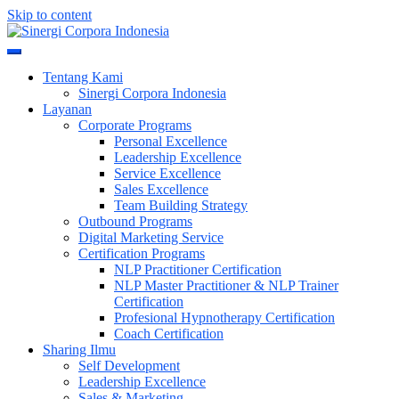
Skip to content
Meningkatkan Kualitas SDM & Bisnis Anda
Sinergi Corpora Indonesia
Tentang Kami
Sinergi Corpora Indonesia
Layanan
Corporate Programs
Personal Excellence
Leadership Excellence
Service Excellence
Sales Excellence
Team Building Strategy
Outbound Programs
Digital Marketing Service
Certification Programs
NLP Practitioner Certification
NLP Master Practitioner & NLP Trainer
Certification
Profesional Hypnotherapy Certification
Coach Certification
Sharing Ilmu
Self Development
Leadership Excellence
Sales & Marketing