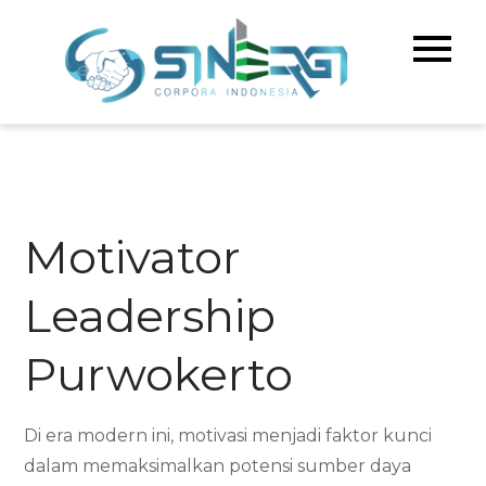
Skip
to
Sinerg
Meningka
content
Kualitas 
Corpo
& Bisnis A
Indone
Motivator
Leadership
Purwokerto
Di era modern ini, motivasi menjadi faktor kunci
dalam memaksimalkan potensi sumber daya