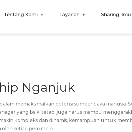
Tentang Kami
Layanan
Sharing Ilmu
ergi Corpora Indonesia
ngkatkan Kualitas SDM & Bisnis Anda
ship Nganjuk
nci dalam memaksimalkan potensi sumber daya manusia. 
ager yang baik, tetapi juga harus mampu menggerakka
makin kompleks dan dinamis, kemampuan untuk memberi
 oleh setiap pemimpin.