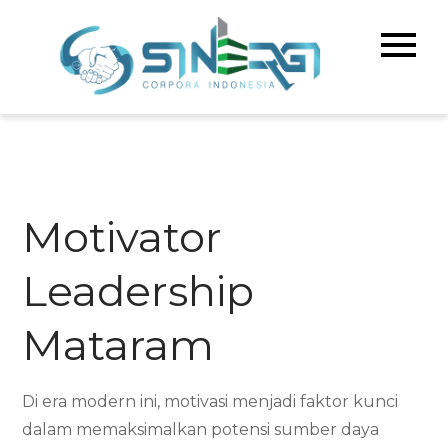
Skip
to
Sinerg
Meningka
content
Kualitas 
Corpo
& Bisnis A
Indone
Motivator
Leadership
Mataram
Di era modern ini, motivasi menjadi faktor kunci
dalam memaksimalkan potensi sumber daya