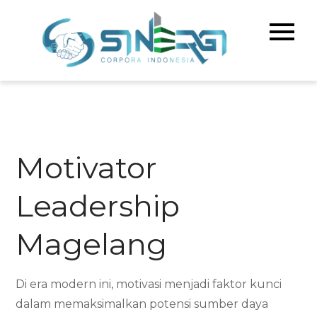
Skip
to
Sinerg
Meningka
content
Kualitas 
Corpo
& Bisnis A
Indone
Motivator
Leadership
Magelang
Di era modern ini, motivasi menjadi faktor kunci
dalam memaksimalkan potensi sumber daya