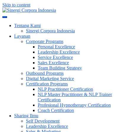
Skip to content
Meningkatkan Kualitas SDM & Bisnis Anda
Sinergi Corpora Indonesia
Tentang Kami
Sinergi Corpora Indonesia
Layanan
Corporate Programs
Personal Excellence
Leadership Excellence
Service Excellence
Sales Excellence
Team Building Strategy
Outbound Programs
Digital Marketing Service
Certification Programs
NLP Practitioner Certification
NLP Master Practitioner & NLP Trainer
Certification
Profesional Hypnotherapy Certification
Coach Certification
Sharing Ilmu
Self Development
Leadership Excellence
Sales & Marketing