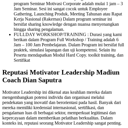
program Seminar Motivasi Corporate adalah mulai 1 jam – 3
Jam Seminar. Sesi ini sangat cocok untuk Employee
Gathering, Launching Produk, Meeting Tahunan atau Rapat
Kerja Nasional (Rakernas) Dalam program seminar ini
bersifat sharing knowledge dengan nuansa menyenangkan
hingga sharing pengalaman.
FULLDAY WORKSHOP/TRAINING : Durasi yang kami
berikan dalam Program Full Workshop / Training adalah 6
Jam – 100 Jam Pembelajaran. Dalam Program ini bersifat full
praktek, simulasi lapangan dan uji kompetensi. Selain itu
Peserta mendapatkan Modul Hard Copy. toolkit training, dan
Sertifikat
Reputasi Motivator Leadership Madiun
Coach Dian Saputra
Motivator Leadership ini dikenal atas keahlian mereka dalam
mengembangkan potensi individu dan organisasi melalui
pendekatan yang inovatif dan berorientasi pada hasil. Banyak dari
mereka memiliki kredensial internasional, sertifikasi, dan
pengalaman luas di berbagai sektor, memperkuat legitimasi dan
kepercayaan dalam memberikan pelatihan berkualitas. Dalam
konteks ini, reputasi seorang Motivator Leadership sangat penting.