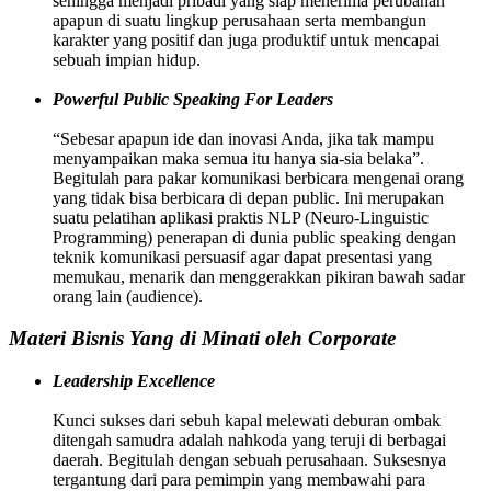
sehingga menjadi pribadi yang siap menerima perubahan
apapun di suatu lingkup perusahaan serta membangun
karakter yang positif dan juga produktif untuk mencapai
sebuah impian hidup.
Powerful Public Speaking For Leaders
“Sebesar apapun ide dan inovasi Anda, jika tak mampu
menyampaikan maka semua itu hanya sia-sia belaka”.
Begitulah para pakar komunikasi berbicara mengenai orang
yang tidak bisa berbicara di depan public. Ini merupakan
suatu pelatihan aplikasi praktis NLP (Neuro-Linguistic
Programming) penerapan di dunia public speaking dengan
teknik komunikasi persuasif agar dapat presentasi yang
memukau, menarik dan menggerakkan pikiran bawah sadar
orang lain (audience).
Materi Bisnis Yang di Minati oleh Corporate
Leadership Excellence
Kunci sukses dari sebuh kapal melewati deburan ombak
ditengah samudra adalah nahkoda yang teruji di berbagai
daerah. Begitulah dengan sebuah perusahaan. Suksesnya
tergantung dari para pemimpin yang membawahi para