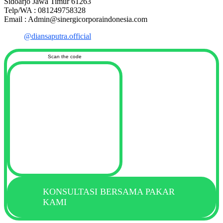
Sidoarjo Jawa Timur 61263
Telp/WA : 081249758328
Email : Admin@sinergicorporaindonesia.com
@diansaputra.official
Scan the code
KONSULTASI BERSAMA PAKAR
KAMI