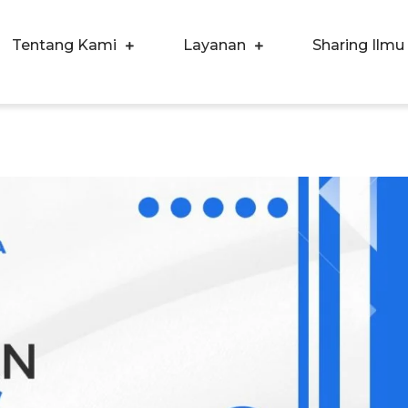
Tentang Kami
Layanan
Sharing Ilmu
ergi Corpora Indonesia
ngkatkan Kualitas SDM & Bisnis Anda