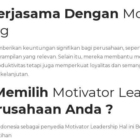
erjasama Dengan
Mo
ng
erikan keuntungan signifikan bagi perusahaan, seperti
rampilan yang relevan. Selain itu, mereka membantu m
oduktivitas tetapi juga memperkuat loyalitas dan sema
rkelanjutan.
Memilih
Motivator Le
erusahaan Anda ?
ndonesia sebagai penyedia Motivator Leadership Hal in
tihan