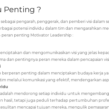
 Penting ?
sebagai pengarah, penggerak, dan pemberi visi dalam s
bagai potensi individu dalam tim dan mengarahkan m
3 peran penting Motivator Leadership :
nciptakan dan mengomunikasikan visi yang jelas kepada 
a dan pentingnya peran mereka dalam pencapaian visi
i
 berperan penting dalam menciptakan budaya kerja yan
melalui komunikasi yang efektif, mendengarkan aspi
vidu
hip adalah mendorong setiap individu untuk mengemba
 hasil, tetapi juga peduli terhadap pertumbuhan profes
esulitan mencapai tujuan mereka, mengulik pemasaran