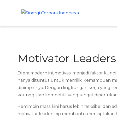
Skip
to
Sinergi C
Meningkatkan K
content
Motivator Leaders
Di era modern ini, motivasi menjadi faktor ku
hanya dituntut untuk memiliki kemampuan man
dipimpinnya. Dengan lingkungan kerja yang se
keunggulan kompetitif yang sangat diperlukan
Pemimpin masa kini harus lebih fleksibel dan a
motivator leadership membantu menciptakan lin