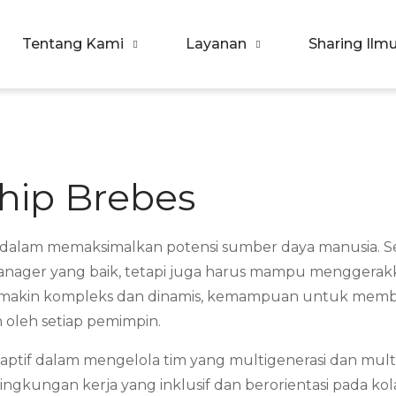
Tentang Kami
Layanan
Sharing Ilm
orpora Indonesia
ualitas SDM & Bisnis Anda
hip Brebes
nci dalam memaksimalkan potensi sumber daya manusia. S
ager yang baik, tetapi juga harus mampu menggerakka
makin kompleks dan dinamis, kemampuan untuk memberi
 oleh setiap pemimpin.
daptif dalam mengelola tim yang multigenerasi dan multi
gkungan kerja yang inklusif dan berorientasi pada kola