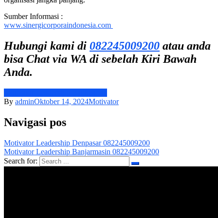
Sumber Informasi :
www.sinergicorporaindonesia.com
Hubungi kami di
082245009200
atau anda
bisa Chat via WA di sebelah Kiri Bawah
Anda.
Motivator Leadership Balikpapan
By
admin
Oktober 14, 2024
Motivator
Navigasi pos
Motivator Leadership Denpasar 082245009200
Motivator Leadership Banjarmasin 082245009200
Search for: