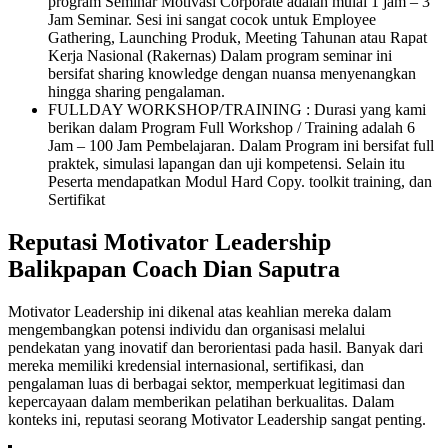
program Seminar Motivasi Corporate adalah mulai 1 jam – 3
Jam Seminar. Sesi ini sangat cocok untuk Employee
Gathering, Launching Produk, Meeting Tahunan atau Rapat
Kerja Nasional (Rakernas) Dalam program seminar ini
bersifat sharing knowledge dengan nuansa menyenangkan
hingga sharing pengalaman.
FULLDAY WORKSHOP/TRAINING : Durasi yang kami
berikan dalam Program Full Workshop / Training adalah 6
Jam – 100 Jam Pembelajaran. Dalam Program ini bersifat full
praktek, simulasi lapangan dan uji kompetensi. Selain itu
Peserta mendapatkan Modul Hard Copy. toolkit training, dan
Sertifikat
Reputasi Motivator Leadership
Balikpapan Coach Dian Saputra
Motivator Leadership ini dikenal atas keahlian mereka dalam
mengembangkan potensi individu dan organisasi melalui
pendekatan yang inovatif dan berorientasi pada hasil. Banyak dari
mereka memiliki kredensial internasional, sertifikasi, dan
pengalaman luas di berbagai sektor, memperkuat legitimasi dan
kepercayaan dalam memberikan pelatihan berkualitas. Dalam
konteks ini, reputasi seorang Motivator Leadership sangat penting.