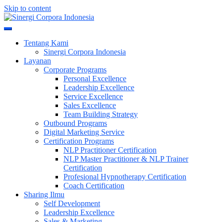
Skip to content
Meningkatkan Kualitas SDM & Bisnis Anda
Sinergi Corpora Indonesia
Tentang Kami
Sinergi Corpora Indonesia
Layanan
Corporate Programs
Personal Excellence
Leadership Excellence
Service Excellence
Sales Excellence
Team Building Strategy
Outbound Programs
Digital Marketing Service
Certification Programs
NLP Practitioner Certification
NLP Master Practitioner & NLP Trainer
Certification
Profesional Hypnotherapy Certification
Coach Certification
Sharing Ilmu
Self Development
Leadership Excellence
Sales & Marketing