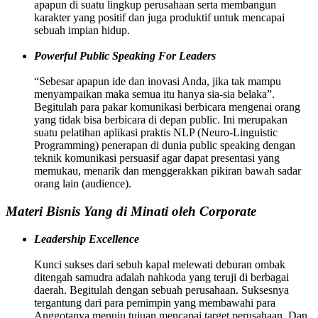
apapun di suatu lingkup perusahaan serta membangun
karakter yang positif dan juga produktif untuk mencapai
sebuah impian hidup.
Powerful Public Speaking For Leaders
“Sebesar apapun ide dan inovasi Anda, jika tak mampu
menyampaikan maka semua itu hanya sia-sia belaka”.
Begitulah para pakar komunikasi berbicara mengenai orang
yang tidak bisa berbicara di depan public. Ini merupakan
suatu pelatihan aplikasi praktis NLP (Neuro-Linguistic
Programming) penerapan di dunia public speaking dengan
teknik komunikasi persuasif agar dapat presentasi yang
memukau, menarik dan menggerakkan pikiran bawah sadar
orang lain (audience).
Materi Bisnis Yang di Minati oleh Corporate
Leadership Excellence
Kunci sukses dari sebuh kapal melewati deburan ombak
ditengah samudra adalah nahkoda yang teruji di berbagai
daerah. Begitulah dengan sebuah perusahaan. Suksesnya
tergantung dari para pemimpin yang membawahi para
Anggotanya menuju tujuan mencapai target perusahaan. Dan