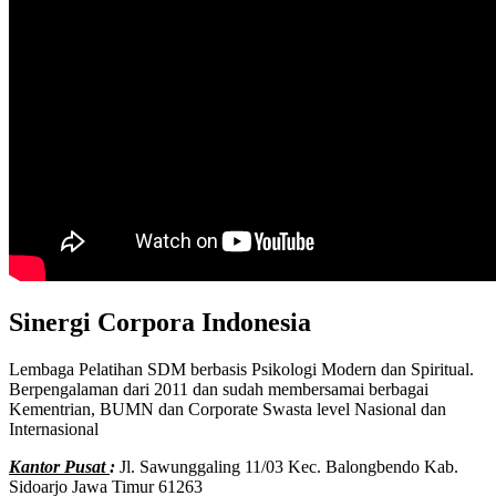
Sinergi Corpora Indonesia
Lembaga Pelatihan SDM berbasis Psikologi Modern dan Spiritual.
Berpengalaman dari 2011 dan sudah membersamai berbagai
Kementrian, BUMN dan Corporate Swasta level Nasional dan
Internasional
Kantor Pusat
:
Jl. Sawunggaling 11/03 Kec. Balongbendo Kab.
Sidoarjo Jawa Timur 61263