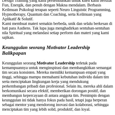
Design Training yang kami persembahkan untuk klien kami bersifat
Fun, Energik, dan penuh dengan Makna mendalam. Berbasis
Keilmuan Psikologi terapan seperti Neuro Linguistic Programming,
Hypnotherapy, Quantum dan Coaching, serta Keilmuan yang
Aplikatif & Solutif.
Kami membuat materi semakin berbeda, unik dan selalu berkesan di
hati para Audiens. Tak lupa juga menghadirkan sentuhan-sentuhan
nila Spiritual yang melandasi setiap perform dan materi yang kami
sajikan.
Keunggulan seorang Motivator Leadership
Balikpapan
Keunggulan seorang
Motivator Leadership
terletak pada
kemampuannya untuk menginspirasi dan membangkitkan semangat
tim secara konsisten. Mereka memiliki kemampuan empati yang
tinggi, sehingga mampu memahami kebutuhan individu dalam tim
serta menciptakan lingkungan kerja yang mendukung
perkembangan pribadi dan profesional. Selain itu, mereka ahli dalam
berkomunikasi secara efektif, memberikan dorongan positif, dan
membangun kepercayaan di antara anggota tim. Pemimpin dengan
keunggulan ini tidak hanya fokus pada hasil, tetapi juga berperan
sebagai mentor yang mendorong inovasi dan kolaborasi, sehingga
menciptakan tim yang lebih solid, produktif, dan loyal.