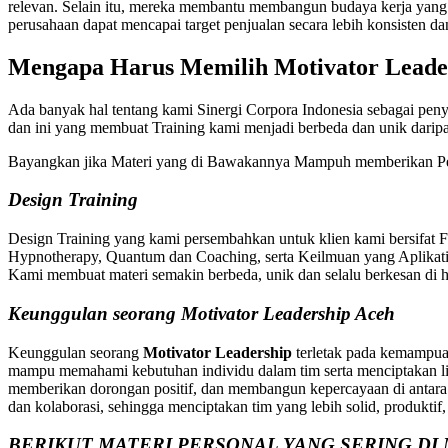
relevan. Selain itu, mereka membantu membangun budaya kerja yang po
perusahaan dapat mencapai target penjualan secara lebih konsisten da
Mengapa Harus Memilih
Motivator Leade
Ada banyak hal tentang kami Sinergi Corpora Indonesia sebagai peny
dan ini yang membuat Training kami menjadi berbeda dan unik dari
Bayangkan jika Materi yang di Bawakannya Mampuh memberikan Pe
Design Training
Design Training yang kami persembahkan untuk klien kami bersifat 
Hypnotherapy, Quantum dan Coaching, serta Keilmuan yang Aplikatif
Kami membuat materi semakin berbeda, unik dan selalu berkesan di ha
Keunggulan seorang Motivator Leadership Aceh
Keunggulan seorang
Motivator Leadership
terletak pada kemampua
mampu memahami kebutuhan individu dalam tim serta menciptakan lin
memberikan dorongan positif, dan membangun kepercayaan di antara a
dan kolaborasi, sehingga menciptakan tim yang lebih solid, produktif,
BERIKUT MATERI PERSONAL YANG SERING DI 