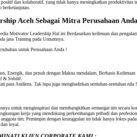
sitif dan kolaboratif, yang tidak hanya meningkatkan produktivitas t
n berkelanjutan.
rship Aceh
Sebagai Mitra Perusahaan Anda
edia Motivator Leadership Hal ini Berdasarkan keilmuan dan pengalam
pada jasa Training pada Umumnya.
rubahan untuk Perusahaan Anda !
Fun, Energik, dan penuh dengan Makna mendalam. Berbasis Keilmuan P
 & Solutif.
ti para Audiens. Tak lupa juga menghadirkan sentuhan-sentuhan nila S
nnya untuk menginspirasi dan membangkitkan semangat tim secara kon
gkungan kerja yang mendukung perkembangan pribadi dan profesional. 
nggota tim. Pemimpin dengan keunggulan ini tidak hanya fokus pada h
 dan loyal.
MINATI KLIEN CORPORATE KAMI :