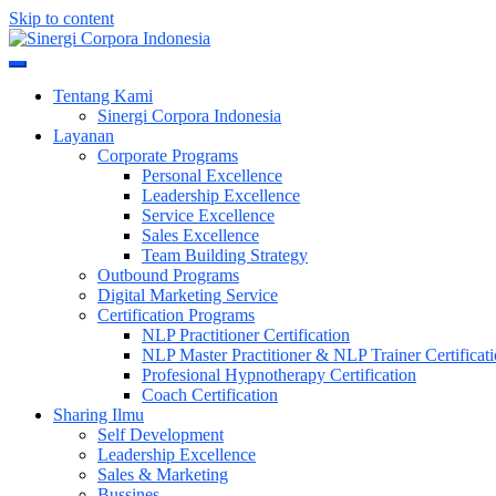
Skip to content
Meningkatkan Kualitas SDM & Bisnis Anda
Sinergi Corpora Indonesia
Tentang Kami
Sinergi Corpora Indonesia
Layanan
Corporate Programs
Personal Excellence
Leadership Excellence
Service Excellence
Sales Excellence
Team Building Strategy
Outbound Programs
Digital Marketing Service
Certification Programs
NLP Practitioner Certification
NLP Master Practitioner & NLP Trainer Certificat
Profesional Hypnotherapy Certification
Coach Certification
Sharing Ilmu
Self Development
Leadership Excellence
Sales & Marketing
Bussines