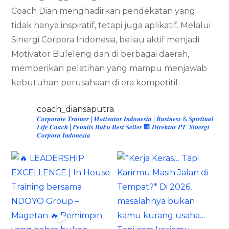
Coach Dian menghadirkan pendekatan yang
tidak hanya inspiratif, tetapi juga aplikatif. Melalui
Sinergi Corpora Indonesia, beliau aktif menjadi
Motivator Buleleng dan di berbagai daerah,
memberikan pelatihan yang mampu menjawab
kebutuhan perusahaan di era kompetitif.
coach_diansaputra
𝑪𝒐𝒓𝒑𝒐𝒓𝒂𝒕𝒆 𝑻𝒓𝒂𝒊𝒏𝒆𝒓 | 𝑴𝒐𝒕𝒊𝒗𝒂𝒕𝒐𝒓 𝑰𝒏𝒅𝒐𝒏𝒆𝒔𝒊𝒂 | 𝑩𝒖𝒔𝒊𝒏𝒆𝒔𝒔 & 𝑺𝒑𝒊𝒓𝒊𝒕𝒖𝒂𝒍
𝑳𝒊𝒇𝒆 𝑪𝒐𝒂𝒄𝒉 | 𝑷𝒆𝒏𝒖𝒍𝒊𝒔 𝑩𝒖𝒌𝒖 𝑩𝒆𝒔𝒕 𝑺𝒆𝒍𝒍𝒆𝒓
🏢 𝑫𝒊𝒓𝒆𝒌𝒕𝒖𝒓 𝑷𝑻. 𝑺𝒊𝒏𝒆𝒓𝒈𝒊
𝑪𝒐𝒓𝒑𝒐𝒓𝒂 𝑰𝒏𝒅𝒐𝒏𝒆𝒔𝒊𝒂