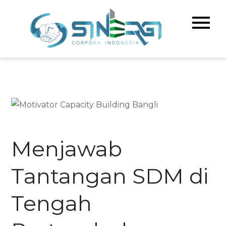
Skip
to
Sinerg
Meningka
content
Kualitas 
Corpo
& Bisnis A
Indone
Menjawab
Tantangan SDM di
Tengah