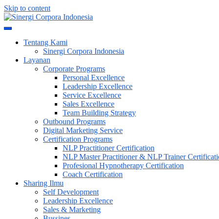
Skip to content
Meningkatkan Kualitas SDM & Bisnis Anda
Sinergi Corpora Indonesia
Tentang Kami
Sinergi Corpora Indonesia
Layanan
Corporate Programs
Personal Excellence
Leadership Excellence
Service Excellence
Sales Excellence
Team Building Strategy
Outbound Programs
Digital Marketing Service
Certification Programs
NLP Practitioner Certification
NLP Master Practitioner & NLP Trainer Certificat
Profesional Hypnotherapy Certification
Coach Certification
Sharing Ilmu
Self Development
Leadership Excellence
Sales & Marketing
Bussines