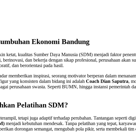
rtumbuhan Ekonomi Bandung
n ketat, kualitas Sumber Daya Manusia (SDM) menjadi faktor penentu k
rinovasi, dan bekerja dengan sikap profesional, perusahaan akan sul
atif, dan berorientasi pada hasil.
adar memberikan inspirasi, seorang motivator berperan dalam menanamk
figur yang konsisten dalam bidang ini adalah
Coach Dian Saputra
, m
berbagai perusahaan swasta. Seperti BUMN, hingga instansi pemerinta
hkan Pelatihan SDM?
erampil, tetapi juga adaptif terhadap perubahan. Tantangan seperti dig
M)
menjadi kebutuhan mendesak. Tanpa pelatihan yang tepat, karyawan
erikan dorongan semangat, mengubah pola pikir, serta membekali tim