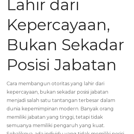
Lahir dari
Kepercayaan,
Bukan Sekadar
Posisi Jabatan
Cara membangun otoritas yang lahir dari
kepercayaan, bukan sekadar posisi jabatan
menjadi salah satu tantangan terbesar dalam
dunia kepemimpinan modern. Banyak orang
memiliki jabatan yang tinggi, tetapi tidak
semuanya memiliki pengaruh yang kuat.
Sebaliknya, ada individu yang tidak memiliki posisi