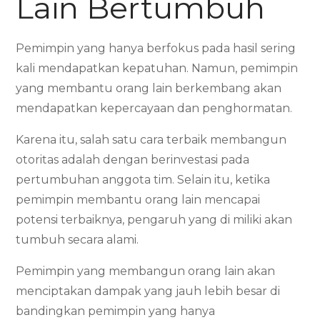
Lain Bertumbuh
Pemimpin yang hanya berfokus pada hasil sering
kali mendapatkan kepatuhan. Namun, pemimpin
yang membantu orang lain berkembang akan
mendapatkan kepercayaan dan penghormatan.
Karena itu, salah satu cara terbaik membangun
otoritas adalah dengan berinvestasi pada
pertumbuhan anggota tim. Selain itu, ketika
pemimpin membantu orang lain mencapai
potensi terbaiknya, pengaruh yang di miliki akan
tumbuh secara alami.
Pemimpin yang membangun orang lain akan
menciptakan dampak yang jauh lebih besar di
bandingkan pemimpin yang hanya