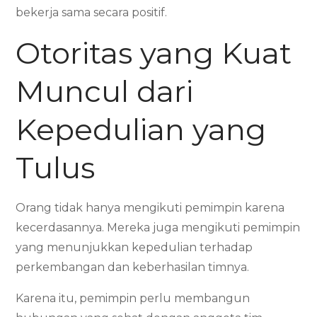
bekerja sama secara positif.
Otoritas yang Kuat
Muncul dari
Kepedulian yang
Tulus
Orang tidak hanya mengikuti pemimpin karena
kecerdasannya. Mereka juga mengikuti pemimpin
yang menunjukkan kepedulian terhadap
perkembangan dan keberhasilan timnya.
Karena itu, pemimpin perlu membangun