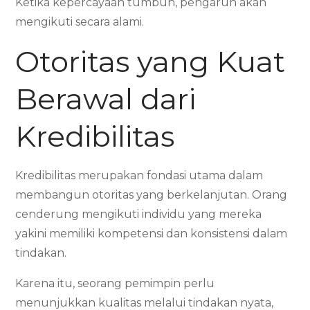
Ketika kepercayaan tumbuh, pengaruh akan
mengikuti secara alami.
Otoritas yang Kuat
Berawal dari
Kredibilitas
Kredibilitas merupakan fondasi utama dalam
membangun otoritas yang berkelanjutan. Orang
cenderung mengikuti individu yang mereka
yakini memiliki kompetensi dan konsistensi dalam
tindakan.
Karena itu, seorang pemimpin perlu
menunjukkan kualitas melalui tindakan nyata,