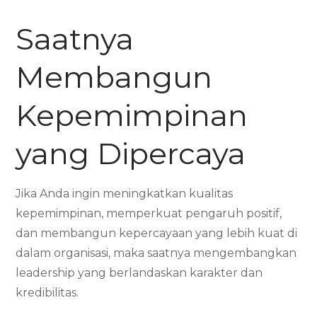
Saatnya
Membangun
Kepemimpinan
yang Dipercaya
Jika Anda ingin meningkatkan kualitas
kepemimpinan, memperkuat pengaruh positif,
dan membangun kepercayaan yang lebih kuat di
dalam organisasi, maka saatnya mengembangkan
leadership yang berlandaskan karakter dan
kredibilitas.