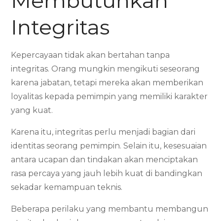
Membutuhkan
Integritas
Kepercayaan tidak akan bertahan tanpa
integritas. Orang mungkin mengikuti seseorang
karena jabatan, tetapi mereka akan memberikan
loyalitas kepada pemimpin yang memiliki karakter
yang kuat.
Karena itu, integritas perlu menjadi bagian dari
identitas seorang pemimpin. Selain itu, kesesuaian
antara ucapan dan tindakan akan menciptakan
rasa percaya yang jauh lebih kuat di bandingkan
sekadar kemampuan teknis.
Beberapa perilaku yang membantu membangun