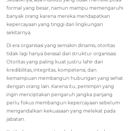
formal yang besar, namun mampu memengaruhi
banyak orang karena mereka mendapatkan
kepercayaan yang tinggi dari lingkungan
sekitarnya.
Di era organisasi yang semakin dinamis, otoritas
tidak lagi hanya berasal dari struktur organisasi.
Otoritas yang paling kuat justru lahir dari
kredibilitas, integritas, kompetensi, dan
kemampuan membangun hubungan yang sehat
dengan orang lain. Karena itu, pemimpin yang
ingin menciptakan pengaruh jangka panjang
perlu fokus membangun kepercayaan sebelum
mengandalkan kekuasaan yang melekat pada
jabatan.